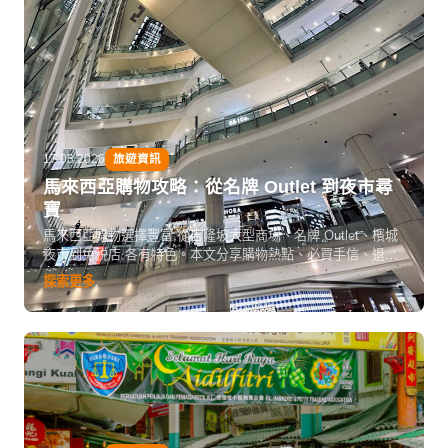
17.03.2026
旅遊資訊
馬來西亞購物攻略：從名牌 Outlet 到夜市尋
寶
馬來西亞購物選擇豐富,從吉隆坡大型商場、名牌 Outlet、檳城
夜市到免税店,各有特色。本文分享購物熱點、必買手信、退税
攻略和議價技巧,讓你買得開心又划算。
探索更多