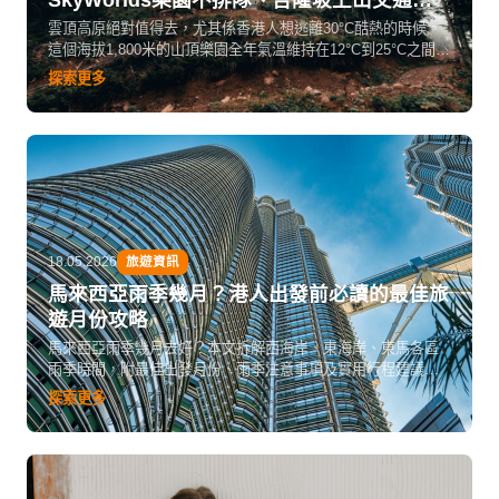
抵玩攻略
雲頂高原絕對值得去，尤其係香港人想逃離30°C酷熱的時候。
這個海拔1,800米的山頂樂園全年氣溫維持在12°C到25°C之間，
有東南亞最高的纜車系統、全馬最大的戶外主題樂園Genting
探索更多
SkyWorlds，加埋吉隆坡出發車程只係1.5小時，一日遊完全夠
玩。
18.05.2026
旅遊資訊
馬來西亞雨季幾月？港人出發前必讀的最佳旅
遊月份攻略
馬來西亞雨季幾月去好？本文拆解西海岸、東海岸、東馬各區
雨季時間，附最佳出發月份、雨季注意事項及實用行程建議，
幫港人避開惡劣天氣。
探索更多