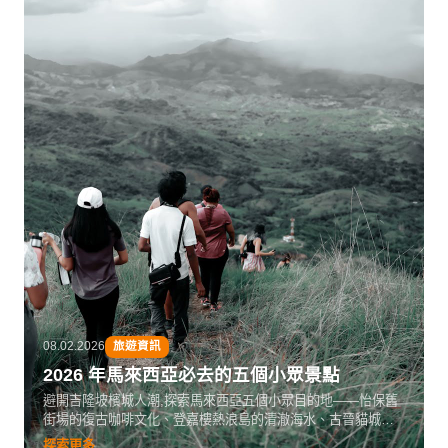
08.02.2026
旅遊資訊
2026 年馬來西亞必去的五個小眾景點
避開吉隆坡檳城人潮,探索馬來西亞五個小眾目的地——怡保舊
街場的復古咖啡文化、登嘉樓熱浪島的清澈海水、古晉貓城的
文化混合、太平湖花園的寧靜氛圍,以及哥打巴魯的濃厚馬來傳
探索更多