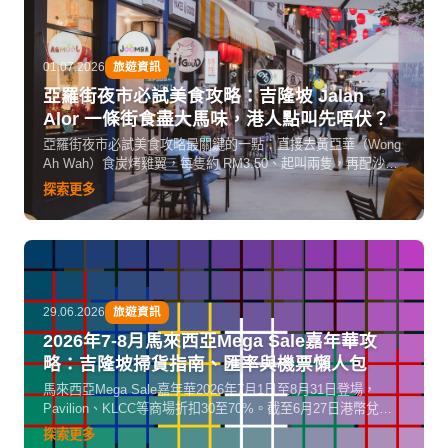
01.07.2026
旅遊資訊
亞羅街夜市必試美食攻略：吉隆坡 Jalan
Alor 一條街食盡大馬味，港人點叫先唔伏？
亞羅街夜市必試美食攻略最關鍵的一點：直接去黃亞華（Wong
Ah Wah）食炭烤雞翼，每隻約 RM3.50、起叫兩隻，再配沙
嗲、炒粿條同烤魔鬼魚。整條街約 500 米、超過 100 個攤檔，
探索更多
傍晚 5 點開檔做到凌晨，由 Bukit Bintang 站步行 5 分鐘就
到。
29.06.2026
旅遊資訊
2026年7-8月馬來西亞Mega Sale嘉年華攻
略：吉隆坡掃貨指南、匯率與機票懶人包
馬來西亞Mega Sale嘉年華2026年7月1日至8月31日登場，
Pavilion、KLCC等商場折扣30至70%。截至6月27日港幣兌馬
幣約0.5213，港人赴馬掃貨正當時。
探索更多