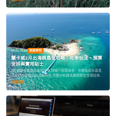
統。包含實用交通住宿建議和真實旅遊體驗分享。
06.02.2026
旅遊資訊
蘭卡威2月出海跳島全攻略：旺季玩法、預算
安排與實用貼士
2月是蘭卡威跳島最佳時機,詳細介紹濕米島、孕婦島和水晶島
三大必去景點的玩法與特色,完整分析跳島團預算包含項目與額
外開支,並提供住宿交通建議、行前準備清單和延伸活動推薦,助
探索更多
你在旺季享受晴空萬里的最美海島體驗。