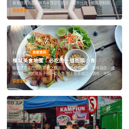
香港旅客角度拆解馬來西亞在航班、城市分流、預算控制與節
慶體驗的實際優勢，提供可立即執行的訂票與行程策略。
探索更多
01.03.2026
旅遊資訊
檳城美食地圖：必吃的十道街頭小食
檳城是馬來西亞的美食之都,街頭小食種類豐富、價格親民、風
味獨特。本文推薦十道必試小食,附上推薦檔口、價格、地點,讓
你像本地人一樣吃遍檳城美食。
探索更多