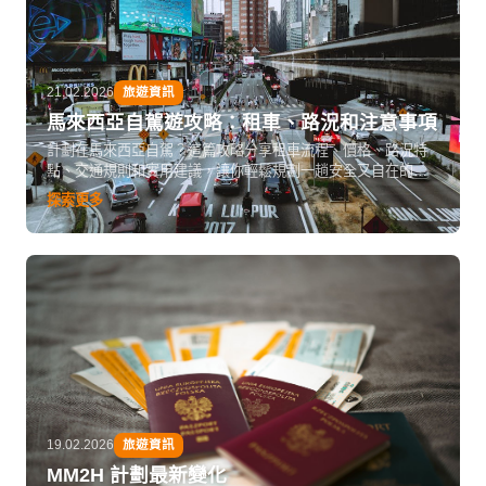
21.02.2026
旅遊資訊
馬來西亞自駕遊攻略：租車、路況和注意事項
計劃在馬來西亞自駕？這篇攻略分享租車流程、價格、路況特
點、交通規則和實用建議，讓你輕鬆規劃一趟安全又自在的馬
來西亞公路之旅。
探索更多
19.02.2026
旅遊資訊
MM2H 計劃最新變化