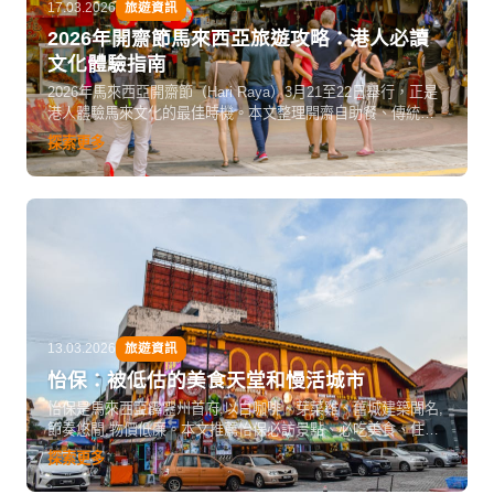
17.03.2026
旅遊資訊
2026年開齋節馬來西亞旅遊攻略：港人必讀
文化體驗指南
2026年馬來西亞開齋節（Hari Raya）3月21至22日舉行，正是
港人體驗馬來文化的最佳時機。本文整理開齋自助餐、傳統美
食、文化禮儀、吉隆坡酒店推薦及香港直飛航班資訊，助你把
探索更多
握這個難得的節慶旅遊窗口。
13.03.2026
旅遊資訊
怡保：被低估的美食天堂和慢活城市
怡保是馬來西亞霹靂州首府,以白咖啡、芽菜雞、舊城建築聞名,
節奏悠閒,物價低廉。本文推薦怡保必訪景點、必吃美食、住宿
選擇和交通建議,發掘這座被低估的寶藏城市。
探索更多