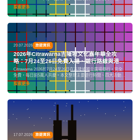
吞拿魚解剖秀及日式美食市集齊備，附香港出發機票及港幣換
探索更多
馬幣最新匯率資訊。
20.07.2026
旅遊資訊
2026年Citrawarna吉隆坡文化嘉年華全攻
略：7月24至26日免費入場、遊行路線與港人
實用貼士
Citrawarna 2026於7月24至26日在吉隆坡獨立廣場舉行，完全
免費，每日逾5萬人共慶。本文整理主要遊行時間、四大活動板
塊、港幣換馬幣匯率及香港出發實用資訊。
探索更多
17.07.2026
旅遊資訊