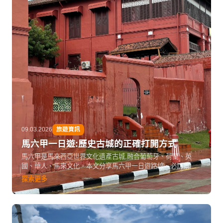
09.03.2026
旅遊資訊
馬六甲一日遊:歷史古城的正確打開方式
馬六甲是馬來西亞世界文化遺產古城,融合葡萄牙、荷蘭、英
國、華人、馬來文化。本文分享馬六甲一日遊路線、必訪景
點、美食推薦、交通建議,讓你深度體驗這座歷史名城。
探索更多