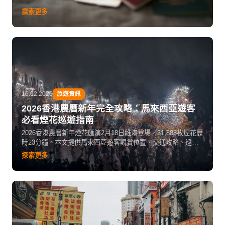
探索更多
16.02.2026
旅遊資訊
2026香港農曆新年完全攻略：馬來西亞遊客
必看煙花巡遊指南
2026香港農曆新年煙花匯演2月18日維港登場，31,888枚煙花歷
時23分鐘。本文提供馬來西亞遊客觀賞位置、交通攻略、巡遊
路線、年宵花市及迪士尼春節活動實用資訊，助你玩轉香港新
探索更多
年。