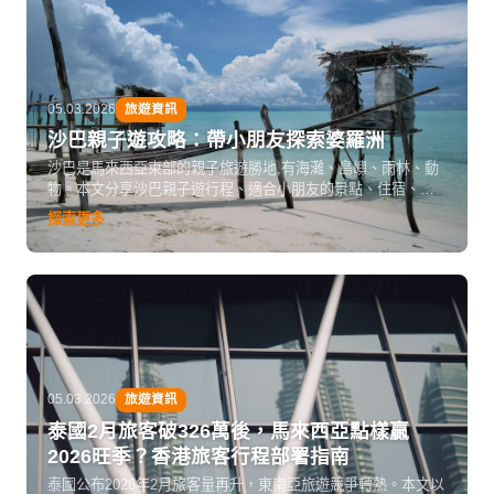
05.03.2026
旅遊資訊
沙巴親子遊攻略：帶小朋友探索婆羅洲
沙巴是馬來西亞東部的親子旅遊勝地,有海灘、島嶼、雨林、動
物。本文分享沙巴親子遊行程、適合小朋友的景點、住宿、交
通、安全注意事項,讓全家玩得開心又安心。
探索更多
05.03.2026
旅遊資訊
泰國2月旅客破326萬後，馬來西亞點樣贏
2026旺季？香港旅客行程部署指南
泰國公布2026年2月旅客量再升，東南亞旅遊競爭轉熱。本文以