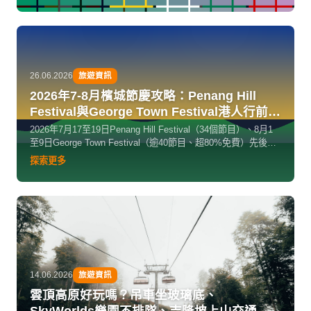
26.06.2026
旅遊資訊
2026年7-8月檳城節慶攻略：Penang Hill
Festival與George Town Festival港人行前指
南
2026年7月17至19日Penang Hill Festival（34個節目）、8月1
至9日George Town Festival（逾40節目、超80%免費）先後在
檳城登場。截至6月22日港幣兌馬幣約0.53，港人暑假出行首選
探索更多
攻略。
14.06.2026
旅遊資訊
雲頂高原好玩嗎？吊車坐玻璃底、
SkyWorlds樂園不排隊、吉隆坡上山交通超