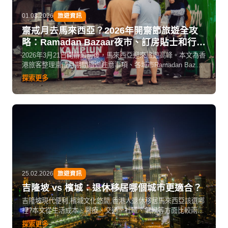
01.03.2026
旅遊資訊
齋戒月去馬來西亞？2026年開齋節旅遊全攻
略：Ramadan Bazaar夜市、訂房貼士和行程
建議
2026年3月21日開齋節前後，馬來西亞迎來旅遊高峰。本文為香
港旅客整理齋戒月期間旅遊注意事項、各城市Ramadan Bazaar
夜市推薦、訂房時機、開齋節假期行程安排，以及非穆斯林旅
探索更多
客參與文化體驗的實用貼士，助你把握這個難得的節慶旅遊時
機。
25.02.2026
旅遊資訊
吉隆坡 vs 檳城：退休移居哪個城市更適合？
吉隆坡現代便利,檳城文化悠閒,香港人退休移居馬來西亞該選哪
裡?本文從生活成本、醫療、交通、社區、氣候等方面比較兩地
優劣,助你找到理想退休城市。
探索更多