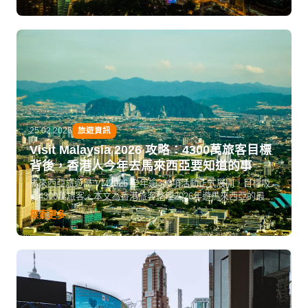
25.02.2026
旅遊資訊
Visit Malaysia 2026 攻略：4300萬旅客目標
背後，香港人今年去馬來西亞要知道的事
馬來西亞旅遊局 VM2026 全年逾300項活動正式展開，目標吸
引4300萬旅客。本文為香港旅客整理2026年遊馬來西亞的最佳
時機、必去活動、省錢貼士、簽證交通資訊，讓你把握 Visit
探索更多
Malaysia 年的黃金機會，計劃一趟真正值回票價的馬來西亞之
旅。