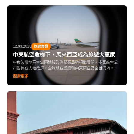
12.03.2026
旅遊資訊
中東航空危機下，馬來西亞成為旅遊大贏家
中東波灣地區空域因地緣政治緊張局勢相繼關閉，多家航空公
司暫停或大幅改道，全球旅客紛紛轉向東南亞安全目的地。馬
來西亞憑藉完善的航空網絡與豐富旅遊資源，旅客人數逆市上
探索更多
升，VM2026目標鎖定4,700萬旅客、收益RM329億。現在正是
香港旅客出發馬來西亞的最佳時機。