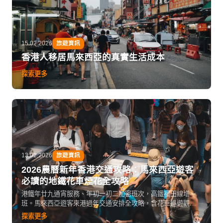
15.02.2026
旅遊資訊
香港人移居馬來西亞的真實生活成本
探索更多
13.02.2026
旅遊資訊
2026農曆新年香港交通攻略：馬來西亞遊客
必讀的地鐵花車煙花全攻略
港鐵年廿九通宵服務、年初一初二加密班次，高鐵福田線增
班。馬來西亞遊客來港過年交通安排全攻略，含花車巡遊觀賞
位、維港煙花最佳觀賞點、回程班次預訂建議，讓你玩得盡興
探索更多
又不怕塞車。