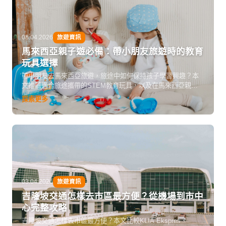
08.04.2026
旅遊資訊
馬來西亞親子遊必備：帶小朋友旅遊時的教育
玩具選擇
帶小朋友去馬來西亞旅遊，旅途中如何保持孩子學習興趣？本
文推薦適合旅途攜帶的STEM教育玩具，以及在馬來西亞親子
景點的配搭策略，令旅行兼顧玩樂與學習。
探索更多
03.04.2026
旅遊資訊
吉隆坡交通怎樣去市區最方便？從機場到市中
心完整攻略
吉隆坡交通怎樣去市區最方便？本文比較KLIA Ekspres、