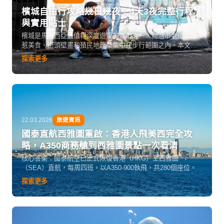
檳城自由行攻略幾日幾夜：4天3夜完整行程
與實用貼士
檳城是馬來西亞最值得深度遊覽的城市之一，喬治市老街、娘
惹美食、街頭壁畫和殖民地建築集中在步行範圍之內。本文以4
天3夜為框架，整理檳城自由行攻略，涵蓋每日行程安排、必吃
探索更多
美食清單、交通方式、住宿選擇及預算參考，讓第一次或再訪
的旅客都能充分利用每一天。
22.03.2026
旅遊資訊
國泰直航西雅圖重啟：香港人飛美西完全攻
略，A350商務艙到西雅圖景點一次看清
核心答案：國泰航空已正式恢復香港（HKG）至西雅圖
（SEA）直航，每周四班，以A350-900執飛，共280個座位。
探索更多