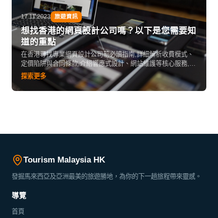
17.11.2023
旅遊資訊
想找香港的網頁設計公司嗎？以下是您需要知
道的重點
在香港尋找專業網頁設計公司前必讀指南,詳細解析收費模式、
定價陷阱與合同條款,介紹響應式設計、網站維護等核心服務,並
提供評估公司專業能力、溝通協作和售後服務的實用建議,幫助
探索更多
企業避開中伏位,找到真正合適的網頁設計合作夥伴。
Tourism Malaysia HK
發掘馬來西亞及亞洲最美的旅遊勝地，為你的下一趟旅程帶來靈感。
導覽
首頁