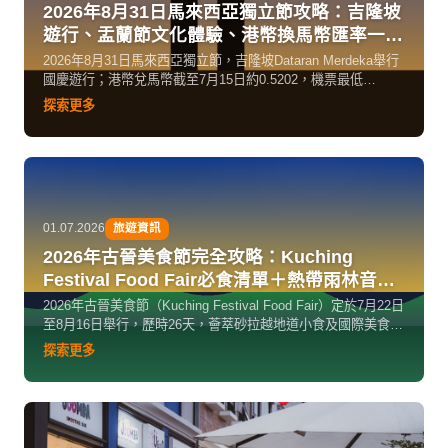
2026年8月31日馬來西亞獨立節攻略：吉隆坡
遊行、盂蘭節文化體驗、港幣換馬幣匯率一次
睇清
2026年8月31日馬來西亞獨立節，吉隆坡Dataran Merdeka舉行
國慶遊行；港幣兌馬幣截至7月15日約0.5202，機票最低
HK$1,011起，連同9月16日馬來西亞日行程安排全攻略。
探索更多
01.07.2026
旅遊資訊
2026年古晉美食節完全攻略：Kuching
Festival Food Fair必食清單＋熱帶雨林音樂
節
2026年古晉美食節（Kuching Festival Food Fair）定於7月22日
至8月16日舉行，歷時26天，薈萃砂拉越地道小食及國際美食。
同期熱帶雨林音樂節亦在砂拉越上演，港幣兌馬幣約0.517，古
探索更多
晉是本季性價比高的旅遊選擇，出行攻略一次睇清。