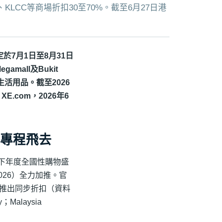
on、KLCC等商場折扣30至70%。截至6月27日港
al）定於7月1日至8月31日
gamall及Bukit
及生活用品。截至2026
.com，2026年6
值得專程飛去
ia）旗下年度全國性購物盛
M2026）全力加推。官
推出同步折扣（資料
my；Malaysia