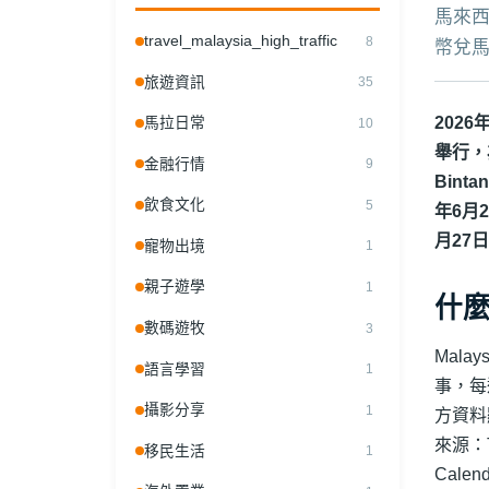
馬來西亞
機票懶人包
travel_malaysia_high_traffic
8
幣兌馬
旅遊資訊
29.06.2026
|
Tourism Malaysia HK
35
2026
馬拉日常
10
舉行，為
金融行情
9
Bin
飲食文化
5
年6月
月27
寵物出境
1
親子遊學
1
什麼
數碼遊牧
3
Mala
語言學習
1
事，每逢
攝影分享
1
方資料
來源：Tou
移民生活
1
Cale