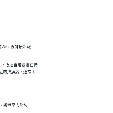
Wise查詢最新報
急），抵達吉隆坡後在持
C附近的找換店，通常比
果，香港至吉隆坡