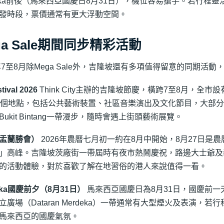
deka前後（馬來西亞國慶日8月31日），機位容易搶手。若行程
發時段，票價通常有更大浮動空間。
ga Sale期間同步精彩活動
6年7至8月除Mega Sale外，吉隆坡還有多項值得留意的同期活
tival 2026
Think City主辦的吉隆坡節慶，橫跨7至8月，全市
5個地點，包括公共藝術裝置、社區音樂演出及文化節目，大部
Bukit Bintang一帶漫步，隨時會遇上街頭藝術展覽。
盂蘭勝會）
2026年農曆七月初一約在8月中開始，8月27日是
」高峰。吉隆坡茨廠街一帶屆時有夜市熱鬧慶祝，路邊大士爺及
的活動體驗，對於喜歡了解在地習俗的港人來說值得一看。
eka國慶前夕（8月31日）
馬來西亞國慶日為8月31日，國慶前一
立廣場（Dataran Merdeka）一帶通常有大型煙火及表演，若
馬來西亞的國慶氣氛。