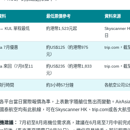
資料
最低票價參考
資料來源
 → KUL 單程最低
約港幣1,523元起
Skyscanne
日
sia 7月優惠
約US$125（約港幣975
trip.com，
元）
sia 來回（7月8至11
約US$235（約港幣1,833
trip.com，
元）
飛行時間
約3小時57分鐘
各航空公司公
各平台當日實際報價為準，上表數字隨艙位售出而變動。AirAsia、Ba
國泰航空均有此航線，可在Skyscanner HK、trip.com或各
機建議：
7月初至8月底機位需求高，建議在6月底至7月中前完