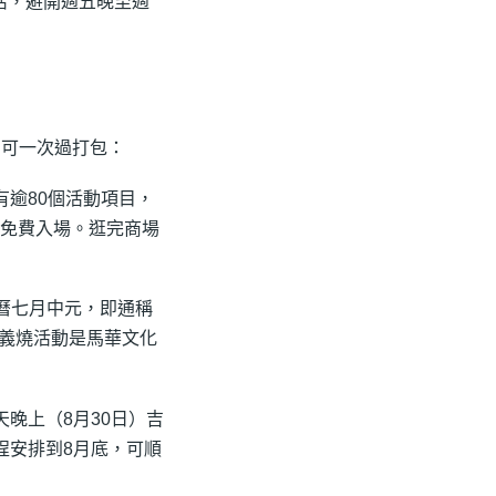
靈活，避開週五晚至週
動，可一次過打包：
設有逾80個活動項目，
分免費入場。逛完商場
農曆七月中元，即通稱
義燒活動是馬華文化
天晚上（8月30日）吉
行程安排到8月底，可順