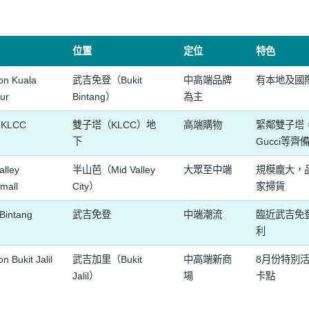
位置
定位
特色
ion Kuala
武吉免登（Bukit
中高端品牌
有本地及國
ur
Bintang）
為主
a KLCC
雙子塔（KLCC）地
高端購物
緊鄰雙子塔
下
Gucci等齊
alley
半山芭（Mid Valley
大眾至中端
規模龐大，
mall
City）
家掃貨
 Bintang
武吉免登
中端潮流
臨近武吉免
利
on Bukit Jalil
武吉加里（Bukit
中高端新商
8月份特別
Jalil）
場
卡點