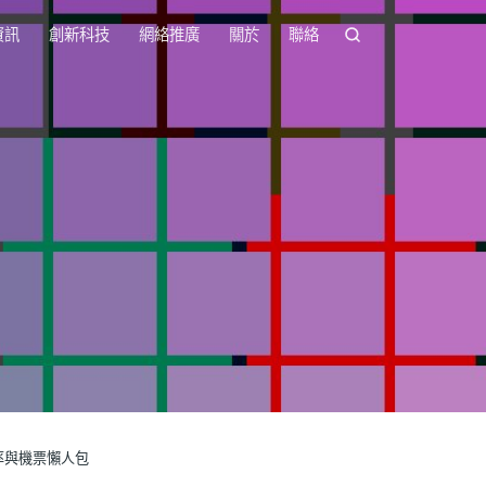
資訊
創新科技
網絡推廣
關於
聯絡
匯率與機票懶人包
坡掃貨指南、匯率與