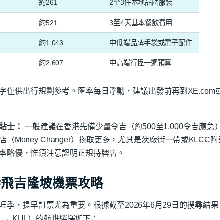
約261
2至3件本地品牌服裝
0
約521
3至4天基本餐飲費用
0
約1,043
中低端品牌手袋或電子配件
0
約2,607
中高端行程一週預算
字僅供出行規劃參考。匯率每日浮動，建議出發前再到XE.com或
貼士：
一般建議在香港先備少量令吉（約500至1,000令吉應
店（Money Changer）換取更多，尤其是茨廠街一帶或KLC
率略優，惟須注意認明正規持牌店。
港飛吉隆坡機票攻略
旺季，提早訂票尤為重要。根據截至2026年6月29日的搜尋結
G → KUL）的航班選擇如下：