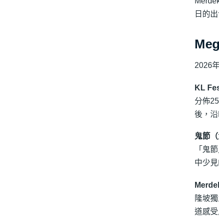
Mer
日的出
Me
202
KL Fes
分佈2
後，沿
鬼節（
「鬼節
中少見
Merd
隆坡獨
道感受