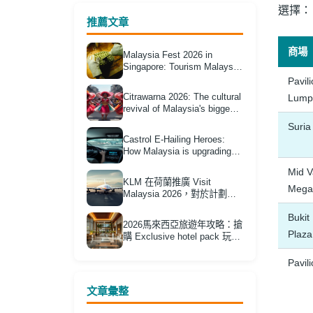
選擇：
推薦文章
商場
Malaysia Fest 2026 in
Singapore: Tourism Malaysia
Unveils Durian Packages
Pavil
'Klang Valley Edition'
Citrawarna 2026: The cultural
Lump
revival of Malaysia's biggest
street festival
Suri
Castrol E-Hailing Heroes:
How Malaysia is upgrading
its tourism transport
Mid V
infrastructure
KLM 在荷蘭推廣 Visit
Mega
Malaysia 2026，對於計劃經
歐洲轉機前往馬來西亞的香港
Bukit
旅客有何實際意義？
2026馬來西亞旅遊年攻略：搶
Plaza
購 Exclusive hotel pack 玩轉
Citrawarna 美食節省錢指南
Pavili
文章彙整