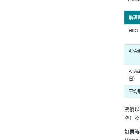
航班
HKG
AirA
AirA
日）
平均
票價以
空）及
訂票時