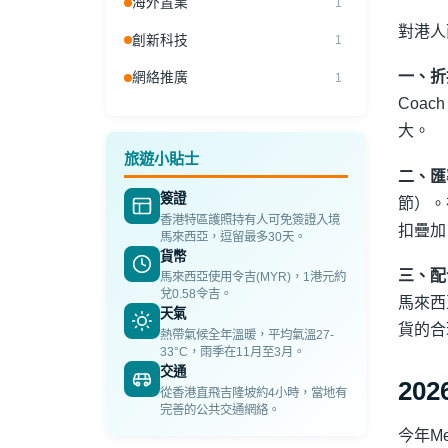
海外置業
1
對港人
創新科技
1
一、折
網絡推廣
1
Coac
大。
旅遊小貼士
二、匯
簽證
節）。
香港特區護照持有人可免簽證入境
扣疊加
馬來西亞，逗留最多30天。
貨幣
三、配
馬來西亞使用令吉(MYR)，1港元約
兌0.58令吉。
馬來西
天氣
貨的合
熱帶氣候全年溫暖，平均氣溫27-
33°C，雨季在11月至3月。
交通
20
從香港直飛吉隆坡約4小時，當地有
完善的公共交通網絡。
今年M