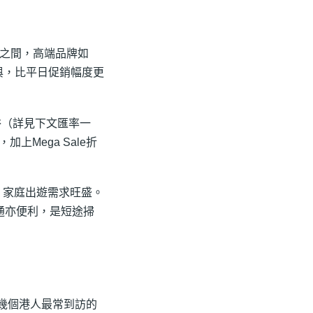
五折之間，高端品牌如
牌均有參與，比平日促銷幅度更
俗（詳見下文匯率一
Mega Sale折
，家庭出遊需求旺盛。
通亦便利，是短途掃
是幾個港人最常到訪的