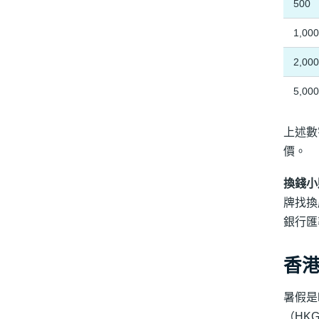
500
1,00
2,00
5,00
上述數
價。
換錢小
牌找換
銀行匯
香
暑假是
（HK