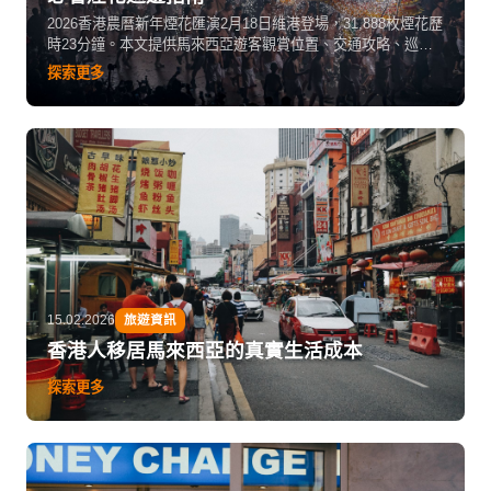
2026香港農曆新年煙花匯演2月18日維港登場，31,888枚煙花歷
時23分鐘。本文提供馬來西亞遊客觀賞位置、交通攻略、巡遊
路線、年宵花市及迪士尼春節活動實用資訊，助你玩轉香港新
探索更多
年。
15.02.2026
旅遊資訊
香港人移居馬來西亞的真實生活成本
探索更多