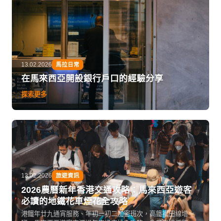
13.02.2026
馬拉日常
在馬來西亞開設銀行戶口的經驗分享
探索更多
13.02.2026
旅遊資訊
2026農曆新年香港交通攻略：馬來西亞遊客
必讀的地鐵花車煙花全攻略
港鐵年廿九通宵服務、年初一初二加密班次，高鐵福田線增