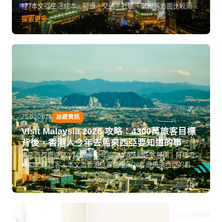
裡?本文從生活成本、醫療、交通、社區、氣候等方面比較兩地
優劣,助你找到理想退休城市。
探索更多
25.02.2026
旅遊資訊
Visit Malaysia 2026 攻略：4300萬旅客目標
背後，香港人今年去馬來西亞要知道的事
馬來西亞旅遊局 VM2026 全年逾300項活動正式展開，目標吸
引4300萬旅客。本文為香港旅客整理2026年遊馬來西亞的最佳
時機、必去活動、省錢貼士、簽證交通資訊，讓你把握 Visit
探索更多
Malaysia 年的黃金機會，計劃一趟真正值回票價的馬來西亞之
旅。