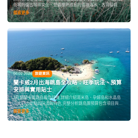
街場的復古咖啡文化、登嘉樓熱浪島的清澈海水、古晉貓城的
文化混合、太平湖花園的寧靜氛圍,以及哥打巴魯的濃厚馬來傳
探索更多
統。包含實用交通住宿建議和真實旅遊體驗分享。
06.02.2026
旅遊資訊
蘭卡威2月出海跳島全攻略：旺季玩法、預算
安排與實用貼士
2月是蘭卡威跳島最佳時機,詳細介紹濕米島、孕婦島和水晶島
三大必去景點的玩法與特色,完整分析跳島團預算包含項目與額
外開支,並提供住宿交通建議、行前準備清單和延伸活動推薦,助
探索更多
你在旺季享受晴空萬里的最美海島體驗。