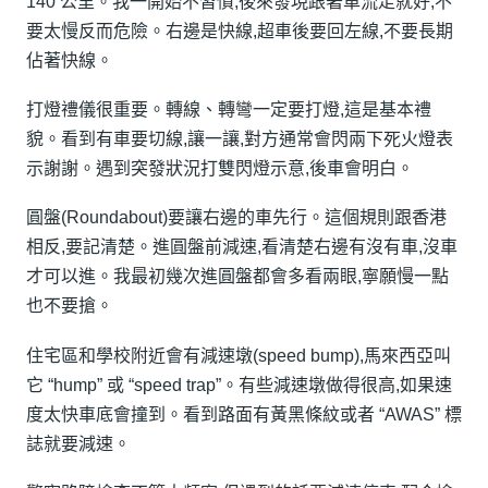
140 公里。我一開始不習慣,後來發現跟著車流走就好,不
要太慢反而危險。右邊是快線,超車後要回左線,不要長期
佔著快線。
打燈禮儀很重要。轉線、轉彎一定要打燈,這是基本禮
貌。看到有車要切線,讓一讓,對方通常會閃兩下死火燈表
示謝謝。遇到突發狀況打雙閃燈示意,後車會明白。
圓盤(Roundabout)要讓右邊的車先行。這個規則跟香港
相反,要記清楚。進圓盤前減速,看清楚右邊有沒有車,沒車
才可以進。我最初幾次進圓盤都會多看兩眼,寧願慢一點
也不要搶。
住宅區和學校附近會有減速墩(speed bump),馬來西亞叫
它 “hump” 或 “speed trap”。有些減速墩做得很高,如果速
度太快車底會撞到。看到路面有黃黑條紋或者 “AWAS” 標
誌就要減速。