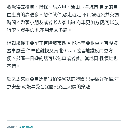
我覺得去檳城、怡保、馬六甲、新山這些城市,自駕的自
由度真的高很多。想停就停,想走就走,不用遷就公共交通
時間。帶著小朋友或者老人家出遊,有車更加方便,可以放
行李、買手信,也不用走太多路。
但如果你主要留在吉隆坡市區,可能不需要租車。吉隆坡
塞車嚴重,停車位難找又貴,搭 Grab 或者地鐵反而更方
便。郊區一日遊的話可以包車或者參加當地團,性價比也
不錯。
總之馬來西亞自駕是很值得嘗試的體驗,只要做好準備,注
意安全,就能享受在異國公路上馳騁的樂趣。