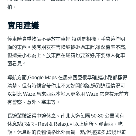
拍。
實用建議
停車時貴重物品不要放在車裡,特別是相機、手袋這些明
顯的東西。我有朋友在吉隆坡被砸過車窗,雖然機率不高,
但還是小心為上。放東西在尾箱也要蓋好,不要讓人從車
窗看見。
導航方面,Google Maps 在馬來西亞很準確,連小路都標得
清楚。但有時候會帶你走不太好開的路,遇到這種情況可
以對比 Waze,馬來西亞本地人更多用 Waze,它會提示前方
有警察、意外、塞車等。
長途駕駛記得中途休息。南北大道每隔 50-80 公里就有
休息站(R&R - Rest & Relax),可以上廁所、買東西、吃
飯。休息站的食物價格比外面貴一點,但選擇多,環境也乾