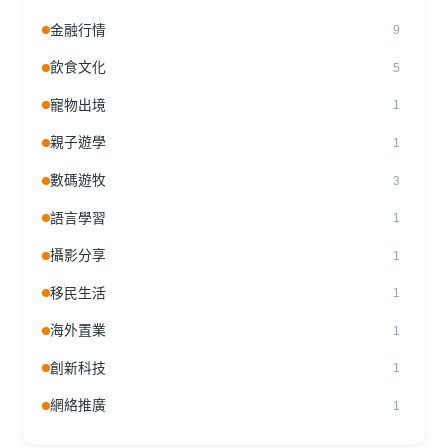
金融行情
9
飲食文化
5
寵物出境
1
親子遊學
1
數碼遊牧
3
語言學習
1
攝影分享
1
移民生活
1
海外置業
1
創新科技
1
網絡推廣
1