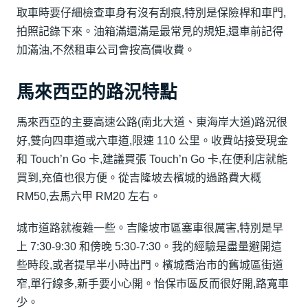
取車時要仔細檢查車身有沒有刮痕,特別是保險桿和車門,
拍照記錄下來。油箱滿還滿是最常見的規矩,還車前記得
加滿油,不然租車公司會按高價收費。
馬來西亞的路況特點
馬來西亞的主要高速公路(南北大道、東海岸大道)路況很
好,雙向四車道或六車道,限速 110 公里。收費站接受現金
和 Touch’n Go 卡,建議買張 Touch’n Go 卡,在便利店就能
買到,充值也很方便。從吉隆坡去檳城的過路費大概
RM50,去馬六甲 RM20 左右。
城市道路就複雜一些。吉隆坡市區塞車很厲害,特別是早
上 7:30-9:30 和傍晚 5:30-7:30。我的經驗是盡量避開這
些時段,或者提早半小時出門。檳城喬治市的舊城區街道
窄,單行線多,新手要小心開。怡保市區反而很好開,路寬車
少。