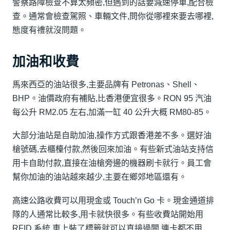
警察路障檢查不算太頻密,但遇到的話要減速停車,配合檢
查。通常會檢查駕照、車輛文件,問你從哪裡來要去哪裡,
態度有禮就沒問題。
加油和收費
馬來西亞的油站很多,主要品牌有 Petronas、Shell、
BHP。油價政府有補貼,比香港便宜很多。RON 95 汽油
每公升 RM2.05 左右,加滿一缸 40 公升大概 RM80-85。
大部分油站是自助加油,操作方式跟香港差不多。選好油
槍號碼,去櫃檯付款,然後回來加油。有些新式油站支持信
用卡自助付款,直接在油槍旁邊的機器刷卡就行。員工會
幫你加油的油站越來越少,主要在鄉郊地區還有。
高速公路收費可以用現金或 Touch’n Go 卡。現金通道排
隊的人通常比較多,用卡就快很多。有些收費站開始用
RFID 系統,車上裝了標籤就可以直接過閘,連卡都不用