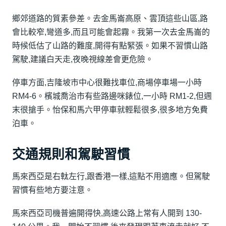
鄉郊道路的質素參差。去金馬崙高原、雲頂這些山區,路
會比較窄,彎道多,而且可能會起霧。我第一次去金馬崙的
時候低估了山路的難度,開得有點緊張。如果不習慣山路
駕駛,建議白天走,夜晚視線差會更危險。
停車方面,吉隆坡市中心很難找車位,商場停車場一小時
RM4-6。檳城喬治市有些路邊咪錶位,一小時 RM1-2,但週
末很搶手。怡保和馬六甲停車就輕鬆很多,很多地方免費
泊車。
交通規則和駕駛習慣
馬來西亞是右軚左行,跟香港一樣,這點不用適應。但駕駛
習慣有些地方要注意。
馬來西亞司機普遍開得快,高速公路上常有人開到 130-