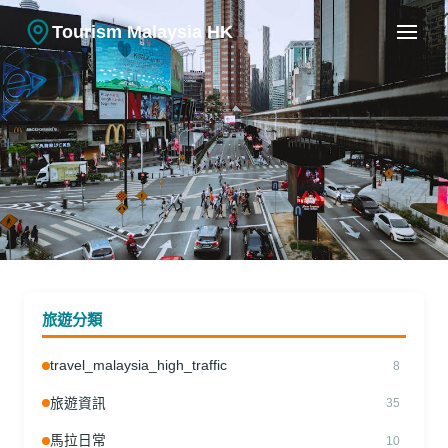
Tourism Malaysia HK
旅遊資訊
馬來西亞自駕遊攻略：租車、路況
旅遊分類
和注意事項
travel_malaysia_high_traffic
8
21.02.2026
|
林雅詩
旅遊資訊
35
馬拉日常
10