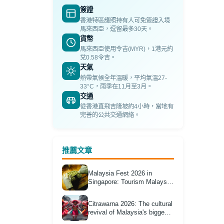
簽證
香港特區護照持有人可免簽證入境
馬來西亞，逗留最多30天。
貨幣
馬來西亞使用令吉(MYR)，1港元約
兌0.58令吉。
天氣
熱帶氣候全年溫暖，平均氣溫27-
33°C，雨季在11月至3月。
交通
從香港直飛吉隆坡約4小時，當地有
完善的公共交通網絡。
推薦文章
Malaysia Fest 2026 in
Singapore: Tourism Malaysia
Unveils Durian Packages
'Klang Valley Edition'
Citrawarna 2026: The cultural
revival of Malaysia's biggest
street festival