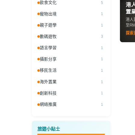
飲食文化
5
港
置
寵物出境
1
港人
至R
親子遊學
1
首期
探索
算真
數碼遊牧
3
語言學習
1
攝影分享
1
移民生活
1
海外置業
1
創新科技
1
網絡推廣
1
旅遊小貼士