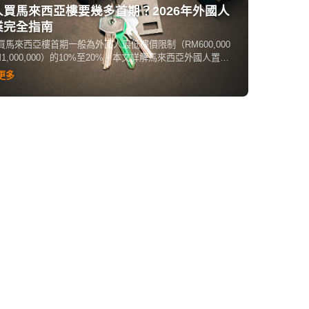
人買馬來西亞樓要幾多首期？2026年外國人
業完全指南
買馬來西亞樓首期一般為外國人最低樓價限制（RM600,000
M1,000,000）的10%至20%。本文詳解馬來西亞外國人置業
要求、按揭成數、印花稅、代理費及實際置業流程，幫你計
更多
實置業成本。