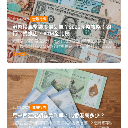
19.04.2026
金融行情
港幣換馬幣邊度最划算？2026完整攻略：銀
行、找換店、ATM全比較
港幣換馬幣邊度最划算？本文詳細比較吉隆坡市區找換店、銀
行、機場換錢及ATM提款的匯率差異，附實用換錢技巧及2026
最新港幣兌馬幣匯率查法，幫你換得最多馬幣，出發前必讀。
探索更多
15.03.2026
金融行情
馬來西亞定期存款利率：比香港高多少？
馬來西亞銀行定期存款利率普遍高於香港,目前 12 個月定存約