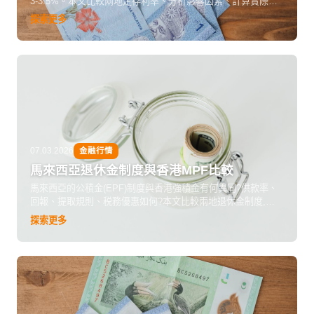
3-3.5%。本文比較兩地定存利率、分析影響因素、計算實際回
報,並分享開戶和存款策略。
探索更多
07.03.2026
金融行情
馬來西亞退休金制度與香港MPF比較
馬來西亞的公積金(EPF)制度與香港強積金有何異同?供款率、
回報、提取規則、税務優惠如何?本文比較兩地退休金制度,分
析移居馬來西亞對退休規劃的影響。
探索更多