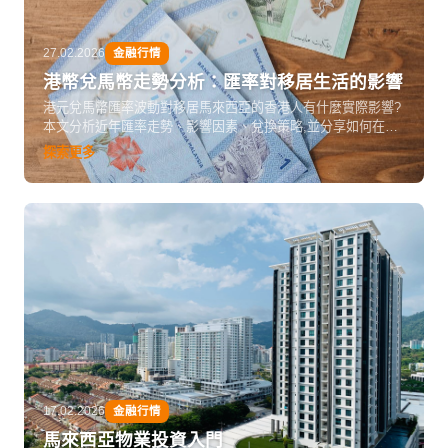
27.02.2026
金融行情
港幣兌馬幣走勢分析：匯率對移居生活的影響
港元兌馬幣匯率波動對移居馬來西亞的香港人有什麼實際影響?
本文分析近年匯率走勢、影響因素、兌換策略,並分享如何在匯
率變動中管理日常開支和儲蓄。
探索更多
17.02.2026
金融行情
馬來西亞物業投資入門