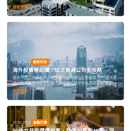
探索更多
02.08.2024
創新科技
海外投資者必讀：成立香港公司全攻略
香港作為亞洲金融中心吸引海外投資者的完整指南,解析選擇香
港的七大優勢包括低稅率、親商環境和世界級基礎設施,詳細介
紹私人有限公司、公眾有限公司等七種商業形式,並提供公司設
探索更多
立流程、法律監管要求和政府資金援助計劃的實用資訊。
20.08.2022
金融行情
90後女孩的還債故事，負債70萬到40萬，我