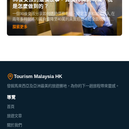
是怎麼做到的？
一個90後女孩分享如何透過債務重組、穩定工作和副業收入,在
兩年多時間將70萬負債降至40萬的真實經歷。從全面梳理債
務、優先還清高息貸款,到堅持記賬控制開支,詳細講解還款策略
探索更多
和心路歷程,為負債同路人提供實用建議和打氣。
Tourism Malaysia HK
發掘馬來西亞及亞洲最美的旅遊勝地，為你的下一趟旅程帶來靈感。
導覽
首頁
旅遊文章
關於我們