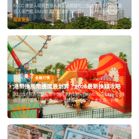
入場費全攻略
KLCC 樓盤入場費對港人來說最關鍵的三個數字係：外國人最
低入場門檻 RM100 萬（約港幣 196 萬）、區內成交呎價中位
數 RM1,252、而由 2026 年 1 月起外國買家印花稅由 4% 翻倍
探索更多
至 8%，所以想入手 KLCC 物業，計清呢三筆數先好落訂。
12.06.2026
金融行情
港幣換馬幣邊度最划算？2026最新換錢攻略
2026年6月港幣兌馬幣中間匯率約1港元換RM0.51至0.52，找換
店比銀行優惠1至2%，Wise手續費約0.82%；本文逐一拆解香
港換、吉隆坡換、電子匯款三大方法。
探索更多