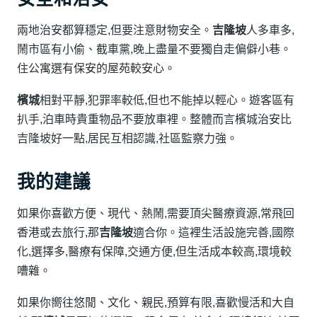
兩地治安都算穩定,但要注意財物安全。
吉隆坡
人多車多,
鬧市區有小偷、截車黨,晚上盡量不要獨自走偏僻小巷。
住公寓選有保安的屋苑較安心。
檳城
相對平靜,犯罪率較低,但也不能掉以輕心。遊客區有
扒手,泊車時貴重物品不要放車裡。整體而言檳城治安比
吉隆坡好一點,居民互相認識,社區監察力強。
我的建議
如果你喜歡方便、現代、熱鬧,需要頂尖醫療資源,常飛回
香港或去旅行,那
吉隆坡
適合你。這裡生活設施完善,國際
化,選擇多,醫療有保障,交通方便,但生活成本較高,環境較
嘈雜。
如果你嚮往悠閒、文化、親民,預算有限,喜歡慢活和大自