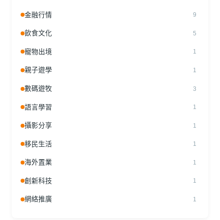
金融行情
9
飲食文化
5
寵物出境
1
親子遊學
1
數碼遊牧
3
語言學習
1
攝影分享
1
移民生活
1
海外置業
1
創新科技
1
網絡推廣
1