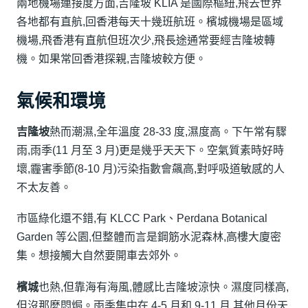
兩地機場連接度方面,吉隆坡 KLIA 是國際樞紐,飛去世界
各地都有直航,回香港每天十幾班航班。檳城機場是區域
機場,飛香港有直航但班次少,飛長途通常要經吉隆坡轉
機。如果常回香港探親,吉隆坡較方便。
氣候和環境
吉隆坡
熱而潮濕,全年溫度 28-33 度,濕度高。下午常有驟
雨,雨季(11 月至 3 月)更是幾乎天天下。空氣質素時好時
壞,霾害季節(8-10 月)污染指數會飆高,對呼吸道敏感的人
不太友善。
市區綠化還不錯,有 KLCC Park、Perdana Botanical
Garden 等公園,但整體而言是鋼筋水泥森林,高樓大廈密
集。想接觸大自然要開車去郊外。
檳城
也熱,但靠海有海風,體感比吉隆坡涼快。濕度同樣高,
但沒那麼悶焗。雨季集中在 4-5 月和 9-11 月,其他月份天