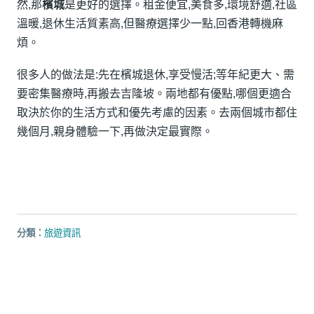
然,那
檳城
是更好的選擇。租金便宜,美食多,環境舒適,社區
溫暖,退休生活質素高,但醫療選擇少一點,回香港轉機麻
煩。
很多人的做法是:先在檳城退休,享受慢活;等年紀更大、需
要密集醫療時,再搬去吉隆坡。兩地都有優點,哪個更適合
取決於你的生活方式和優先考慮的因素。去兩個城市都住
幾個月,親身體驗一下,再做決定最實際。
分類：
旅遊資訊