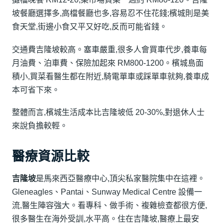
坡餐廳選擇多,高檔餐廳也多,容易忍不住花錢;檳城則是美
食天堂,街邊小食又平又好吃,反而可能省錢。
交通費吉隆坡較高。塞車嚴重,很多人會買車代步,養車每
月油費、泊車費、保險加起來 RM800-1200。檳城島面
積小,買菜看醫生都在附近,騎電單車或踩單車就夠,養車成
本可省下來。
整體而言,檳城生活成本比吉隆坡低 20-30%,對退休人士
來說負擔較輕。
醫療資源比較
吉隆坡
是馬來西亞醫療中心,頂尖私家醫院集中在這裡。
Gleneagles、Pantai、Sunway Medical Centre 設備一
流,醫生陣容強大。看專科、做手術、複雜檢查都很方便,
很多醫生在海外受訓,水平高。住在吉隆坡,醫療上最安