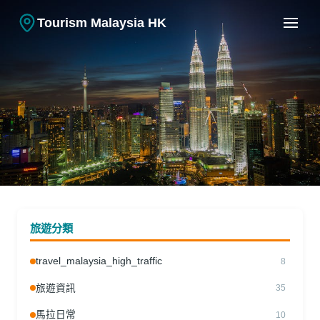
Tourism Malaysia HK
旅遊資訊
吉隆坡 vs 檳城：退休移居哪個城
旅遊分類
市更適合？
travel_malaysia_high_traffic
8
25.02.2026
|
林雅詩
旅遊資訊
35
馬拉日常
10