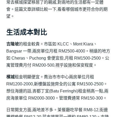
常去檳城探望移居了的親戚,對兩地的生活都有一定體
會。這篇文章詳細比較一下,看看哪個城市更符合你的期
望。
生活成本對比
吉隆坡
的租金較貴。市區如 KLCC、Mont Kiara、
Bangsar 一帶,兩房單位月租 RM2500-4000。稍遠的地方
如 Cheras、Puchong 會便宜些,月租 RM1500-2500。公
寓管理費月付 RM200-500,視乎設施和保安程度。
檳城
租金明顯便宜。喬治市市中心兩房單位月租
RM1200-2000,新樓盤設施齊全的公寓 RM1500-2500。
想住海邊的話,峇都丁宜(Batu Ferringhi)租金稍高一點,兩
房海景單位 RM2000-3000。管理費通常 RM150-300。
日常開支方面,兩地差不多。茶餐廳吃早餐 RM8-12,街邊
攤檔晚餐 RM12-20,菜市場買菜一週約 RM80-120。吉隆