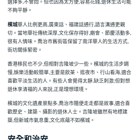
選擇多,不會悶。但也因為太方便,容易花錢,退休生活可能
不夠平靜。
檳城
華人比例更高,廣東話、福建話通行,語言溝通更親
切。當地華社傳統深厚,文化保存得好,廟會、節慶活動多,
很有人情味。喬治市舊街區保留了南洋華人的生活方式,
街坊關係緊密。
香港移民也不少,但相對吉隆坡少一些。檳城的生活步調
慢,娛樂活動較簡單,主要是飲茶、逛夜市、行山看海,適合
喜歡平淡生活的人。有些人會覺得太靜,缺乏刺激;但對想
退休享清福的人來說,正是理想環境。
檳城的文化遺產景點多,喬治市隨便走走都是故事,適合喜
歡歷史、建築、攝影的退休人士。吉隆坡雖然有地標建
築,但新城市氣息重,文化底蘊不如檳城。
安全和治安