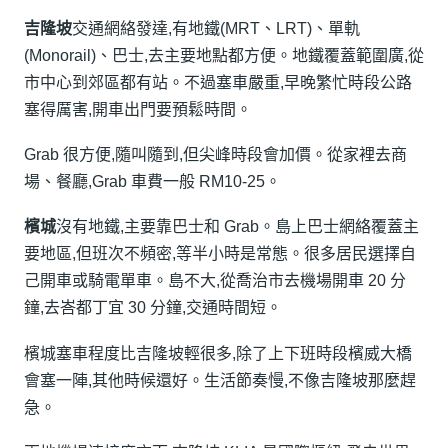
吉隆坡
交通網絡發達,有地鐵(MRT、LRT)、單軌
(Monorail)、巴士,去主要地點都方便。地鐵覆蓋範圍廣,從
市中心到郊區都有站。不過塞車嚴重,早晚繁忙時段公路
塞得厲害,開車出門要預鬆時間。
Grab 很方便,隨叫隨到,但尖峰時段會加價。從家裡去商
場、餐廳,Grab 車費一般 RM10-25。
檳城
沒有地鐵,主要靠巴士和 Grab。島上巴士網絡覆蓋主
要地區,但班次不頻密,等半小時是常態。很多居民選擇自
己開車或騎電單車。島不大,從喬治市去機場開車 20 分
鐘,去峇都丁宜 30 分鐘,交通時間短。
檳城塞車程度比吉隆坡輕很多,除了上下班時段檳威大橋
會塞一陣,其他時候還好。生活節奏慢,不像吉隆坡那麼趕
急。