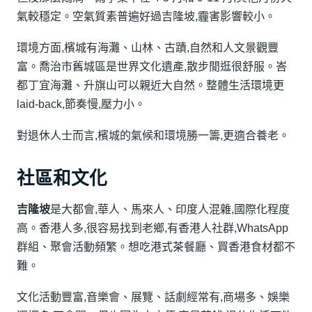
氣較穩定。空氣質素普遍好過吉隆坡,霾害影響較小。
環境方面,檳城有海灘、山林、古蹟,自然和人文景觀豐
富。喬治市舊城區是世界文化遺產,散步閒逛很舒服。峇
都丁宜海灘、升旗山可以親近大自然。整體生活環境更
laid-back,節奏慢,壓力小。
對退休人士而言,檳城的氣候和環境勝一籌,更適合養老。
社區和文化
吉隆坡
是大都會,華人、馬來人、印度人混雜,國際化程度
高。香港人多,很容易找到老鄉,有香港人社群,WhatsApp
群組、聚會活動頻繁。想吃港式茶餐廳、買香港食材都不
難。
文化活動豐富,音樂會、展覽、話劇經常有,商場多、娛樂