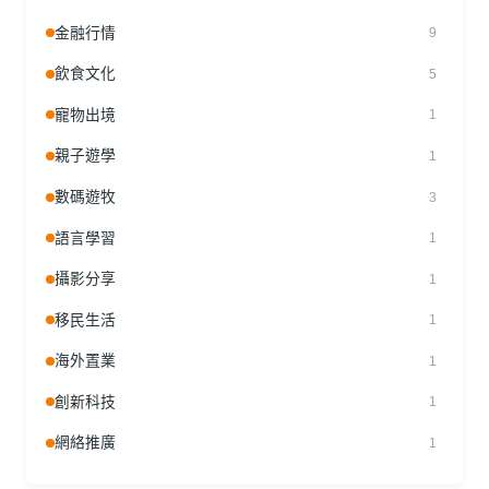
金融行情
9
飲食文化
5
寵物出境
1
親子遊學
1
數碼遊牧
3
語言學習
1
攝影分享
1
移民生活
1
海外置業
1
創新科技
1
網絡推廣
1