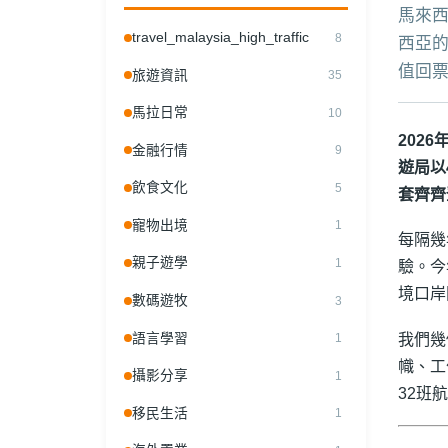
馬來西
亞要知道的事
travel_malaysia_high_traffic
8
西亞的
值回
旅遊資訊
25.02.2026
|
林雅詩
35
馬拉日常
10
202
金融行情
9
遊局以
飲食文化
5
套齊齊
寵物出境
1
每隔幾
親子遊學
1
驗。今年
境口岸
數碼遊牧
3
語言學習
我們幾
1
幟、工
攝影分享
1
32班
移民生活
1