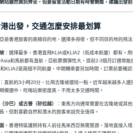
網站雖然資訊齊全，但要留意活動日期有時會調整，建議出發前
香港出發，交通怎麼安排最划算
亞是香港旅客的高頻目的地，選擇多得很，但不同目的地的飛法
坡
：選擇最多，香港直飛KLIA或KLIA2（低成本航廈）都有。飛
irAsia和馬航都有直航，亞航票價彈性大，提前2-3個月訂通常
IA和KLIA2是兩個不同航廈，中間轉乘要另加時間，訂票前要確
：直航約3小時20分，比飛吉隆坡還短一點。近年越來越多人選
規模適中，吃喝玩樂密度高，不用太多交通時間。
（沙巴）或古晉（砂拉越）
：東馬方向通常需要在吉隆坡或其他
長，但對喜歡自然和潛水的旅客來說完全值得。
面
，香港特區護照持有人前往馬來西亞無需簽證，落地直接入境