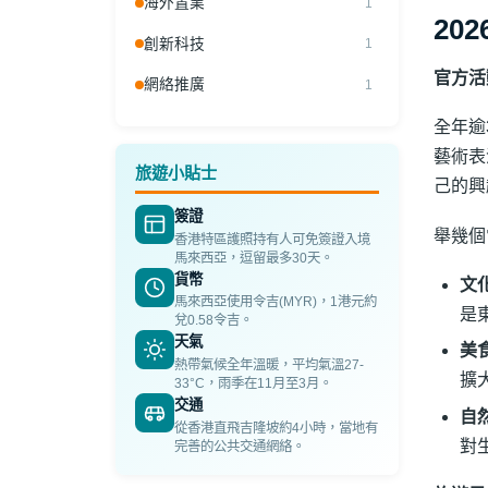
海外置業
1
20
創新科技
1
官方活
網絡推廣
1
全年逾
藝術表
旅遊小貼士
己的興
簽證
舉幾個
香港特區護照持有人可免簽證入境
馬來西亞，逗留最多30天。
貨幣
文
馬來西亞使用令吉(MYR)，1港元約
是
兌0.58令吉。
天氣
美
熱帶氣候全年溫暖，平均氣溫27-
擴
33°C，雨季在11月至3月。
交通
自
從香港直飛吉隆坡約4小時，當地有
對
完善的公共交通網絡。