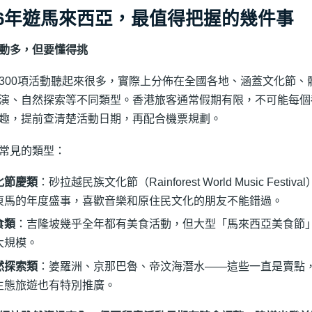
26年遊馬來西亞，最值得把握的幾件事
動多，但要懂得挑
300項活動聽起來很多，實際上分佈在全國各地、涵蓋文化節、
演、自然探索等不同類型。香港旅客通常假期有限，不可能每個
趣，提前查清楚活動日期，再配合機票規劃。
常見的類型：
化節慶類
：砂拉越民族文化節（Rainforest World Music Festi
東馬的年度盛事，喜歡音樂和原住民文化的朋友不能錯過。
食類
：吉隆坡幾乎全年都有美食活動，但大型「馬來西亞美食節」
大規模。
然探索類
：婆羅洲、京那巴魯、帝汶海潛水——這些一直是賣點，V
生態旅遊也有特別推廣。