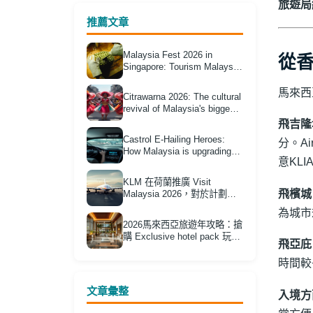
旅遊局
推薦文章
Malaysia Fest 2026 in
從
Singapore: Tourism Malaysia
Unveils Durian Packages
'Klang Valley Edition'
馬來西
Citrawarna 2026: The cultural
revival of Malaysia's biggest
street festival
飛吉隆
Castrol E-Hailing Heroes:
分。A
How Malaysia is upgrading
意KL
its tourism transport
infrastructure
KLM 在荷蘭推廣 Visit
飛檳城
Malaysia 2026，對於計劃經
歐洲轉機前往馬來西亞的香港
為城市
旅客有何實際意義？
2026馬來西亞旅遊年攻略：搶
購 Exclusive hotel pack 玩轉
飛亞庇
Citrawarna 美食節省錢指南
時間較
文章彙整
入境方