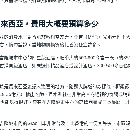
。只需確保護照有效期超過6個月，入境卡填寫正確即可。
馬來西亞，費用大概要預算多少
亞的消費水平對香港旅客相當友善，令吉（MYR）兌港元匯率大致在1
右，換句話說，當地物價換算後比香港便宜許多。
吉隆坡市中心的四星級酒店，旺季大約500-800令吉一晚（約850
香港同級酒店。如果選擇精品酒店或設計酒店，300-500令吉
這是馬來西亞最讓人驚喜的地方。路邊大牌檔的炒粿條、椰漿飯、肉
18-35港元）就能吃飽，且水準往往非常高。商場裡的食閣或稍正
吉也能吃得很好。只有在吉隆坡市中心的高檔西餐或日本餐廳，
吉隆坡市內的Grab叫車非常普及，比香港的士便宜許多，市區短途