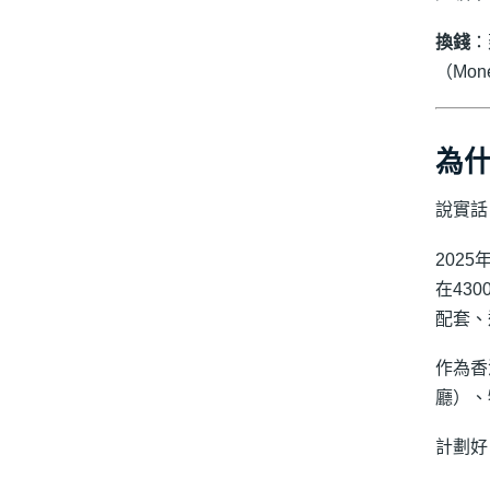
換錢
：
（Mon
為
說實話
202
在43
配套、
作為香
廳）、
計劃好