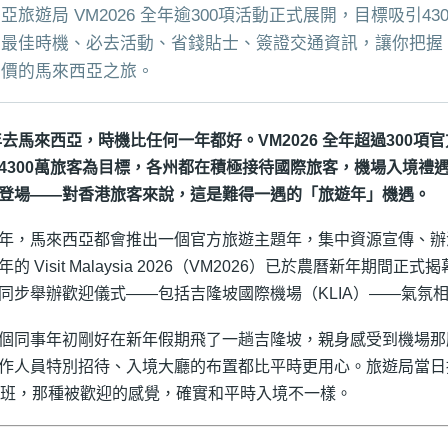
亞旅遊局 VM2026 全年逾300項活動正式展開，目標吸引4
最佳時機、必去活動、省錢貼士、簽證交通資訊，讓你把握 Visi
票價的馬來西亞之旅。
6年去馬來西亞，時機比任何一年都好。VM2026 全年超過300
4300萬旅客為目標，各州都在積極接待國際旅客，機場入境禮
登場——對香港旅客來說，這是難得一遇的「旅遊年」機遇。
年，馬來西亞都會推出一個官方旅遊主題年，集中資源宣傳、辦
的 Visit Malaysia 2026（VM2026）已於農曆新年期間正
同步舉辦歡迎儀式——包括吉隆坡國際機場（KLIA）——氣氛
個同事年初剛好在新年假期飛了一趟吉隆坡，親身感受到機場那
作人員特別招待、入境大廳的布置都比平時更用心。旅遊局當日接
航班，那種被歡迎的感覺，確實和平時入境不一樣。