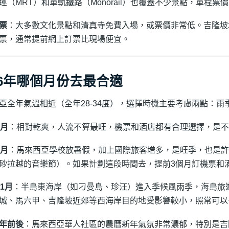
運（MRT）和單軌鐵路（Monorail）也覆蓋不少景點，單程票
票
：大多數文化景點和清真寺免費入場，或票價非常低。吉隆坡
票，通常提前網上訂票比現場便宜。
26年哪個月份去最合適
亞全年氣溫相近（全年28-34度），選擇時機主要考慮兩點：雨
5月
：相對乾爽，人流不算最旺，機票和酒店都有合理選擇，是不
8月
：馬來西亞學校放暑假，加上國際旅客增多，是旺季，也是許
砂拉越的音樂節）。如果計劃這段時間去，提前3個月訂機票和
1月
：半島東海岸（如刁曼島、珍汪）進入季候風雨季，海島旅
城、馬六甲、吉隆坡近郊等西海岸目的地受影響較小，照常可以
年前後
：馬來西亞華人社區的農曆新年氣氛非常濃郁，特別是吉