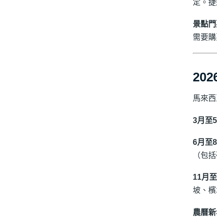
定。捷
景點門
需要購
20
馬來西
3月至
6月至
（包括
11月至
坡、檳
農曆新