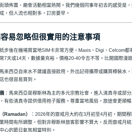
街頭佈置、廟會活動相當熱鬧。我們幾個同事年初去的感受是，
成，但人流也相對多，訂房要早。
個容易忽略但很實用的注意事項
抵步後在機場買當地SIM卡非常方便，Maxis、Digi、Celco
常7天或14天，數據量充裕，價格20-40令吉不等。比開國際漫
馬來西亞自來水不建議直接飲用，外出記得攜帶或購買樽裝水，
店也很容易買到。
儀
：馬來西亞是穆斯林為主的多元宗教社會，進入清真寺或部分
，有些清真寺提供借用袍子服務。尊重當地風俗，旅途會更順暢
（Ramadan）
：2026年的齋戒月大約在3月初至4月初，期間
業時間有所調整，但對非穆斯林旅客影響不算大，反而齋戒月結
中心的節日氣氛相當特別。