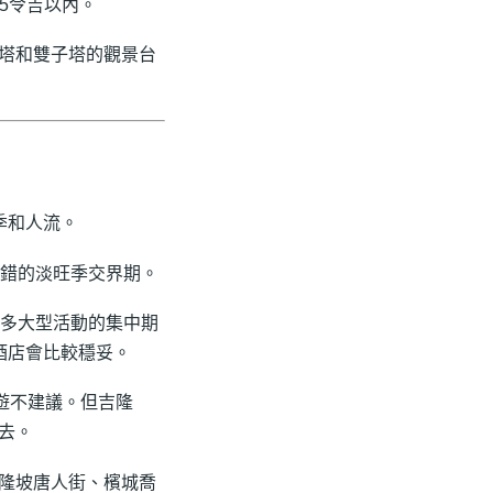
價5令吉以內。
塔和雙子塔的觀景台
季和人流。
錯的淡旺季交界期。
多大型活動的集中期
酒店會比較穩妥。
遊不建議。但吉隆
去。
隆坡唐人街、檳城喬