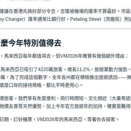
建議在香港先換好部分令吉，吉隆坡機場的匯率不算最好。市區
ey Changer）匯率通常比銀行好，Petaling Street（茨廠
什麼今年特別值得去
，馬來西亞每年都值得去，但VM2026年確實有幾個額外理由：
5年馬來西亞已吸引了4220萬旅客，增長11.2%，旅遊業動力強
00萬，為了完成這個數字，全年各州都在積極推出旅遊誘因——
還是口岸的接待規格，都比平時更用心。
港旅客，我們享有免簽便利、飛行時間短、文化相近（大量粵語
物價友善等天然優勢，加上今年官方旅遊年的加持，確實是難得
日期、訂好機票，VM2026年的馬來西亞，等著你去探索。