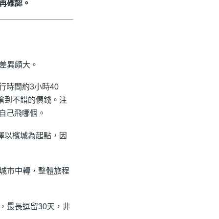
再確認。
差異頗大。
行時間約3小時40
能搶到不錯的價錢。注
認自己飛哪個。
擇以檳城為起點，因
城市中轉，整體旅程
，最長逗留30天，非