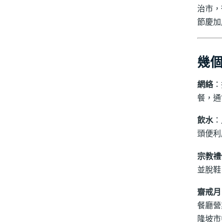
治市，
節慶加
幾
網絡
：
餐，通
飲水
：
頭便利
宗教禮
並脫鞋
齋戒月
餐廳營
隆坡市