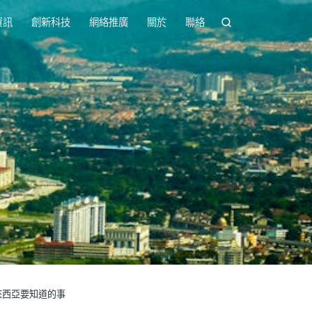
資訊
創新科技
網絡推廣
關於
聯絡
去馬來西亞要知道的事
，香港人今年去馬來西