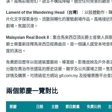
演。風格前衛奇幻，語言不構成障礙，適合任何背景的觀眾
Lament of the Wandering Head（台灣）
：以肢體動作、
片化文字探索身份、流散與轉化的實驗劇場作品。風格接近
劇場，氛圍沉浸。
Malaysian Real Book II
：集合馬來西亞頂尖爵士音樂人與
爵士樂重新詮釋馬來西亞經典曲目，是一個讓人感受本地音
度的演出。
免費節目歷年以街道裝置藝術、導賞遊、影像放映及戶外表
分散在喬治市世遺區的歷史店屋、廟宇及公共廣場之間。售
詳情及購票，可透過官方網站 gtf.com.my 及授權票務平台
兩個節慶一覽對比
節慶
日期
主題
節目數量
免費比例
主