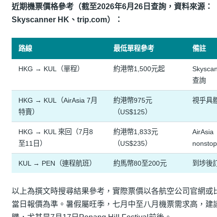
近期機票價格參考（截至2026年6月26日查詢，資料來源：
Skyscanner HK、trip.com）：
路線
最低單程參考
備註
HKG → KUL（單程）
約港幣1,500元起
Skysca
查詢
HKG → KUL（AirAsia 7月
約港幣975元
視乎具
特賣）
（US$125）
HKG → KUL 來回（7月8
約港幣1,833元
AirAsia
至11日）
（US$235）
nonsto
KUL → PEN（連程航班）
約馬幣80至200元
到埗後
以上為撰文時搜尋結果參考，實際票價以各航空公司官網或
當日報價為準。暑假屬旺季，七月中至八月機票需求高，建