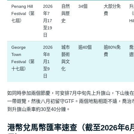
Penang Hill
2026
自然
34個
大部分免
升
Festival（第
年7
與歷
費
（
七屆）
月17
史
Hi
至19
日
George
2026
城市
逾40個
逾80%免
喬
Town
年8
藝術
費
遺
Festival（第
月1
與文
十七屆）
至9
化
日
如同時參加兩個節慶，可安排7月中旬先上升旗山，下山後
一帶遊覽，然後八月初留守GTF。兩個地點相距不遠，喬治
到升旗山乘車約30至40分鐘。
港幣兌馬幣匯率速查（截至2026年6月