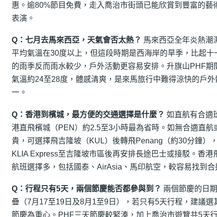
惠。逾80%節目免費，走入喬治市街頭已能欣賞到豐富的藝
表演。
Q：七月去馬來西亞，天氣會否太熱？
馬來西亞全年炎熱潮
平均氣溫在30度以上，但這段時期是西海岸的旱季，比起十
的雨季反而雨水較少，戶外活動更容易安排。升旗山PHF期
氣溫約24至28度，體感清爽，是來馬旅行中難得涼快的戶外
一。
Q：香港到檳城，最方便的交通選擇是什麼？
如直航有合適
港直飛檳城（PEN）約2.5至3小時最為省時。如無合適直航
貴，可選擇飛吉隆坡（KUL）後轉飛Penang（約30分鐘）
KLIA Express至吉隆坡市區後再安排長途巴士或接駁。香
航班選擇多，包括國泰、AirAsia、馬印航空，較容易找到
Q：行程只有5天，兩個節慶能否都參與到？
兩個節慶的日期
疊（7月17至19日及8月1至9日），若只有5天行程，建議
節慶為重心。PHF三天節慶較緊湊，加上喬治市遊覽共5天