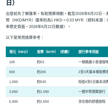
日）
出發前先了解匯率，有助預算規劃。截至2026年6月22日，
幣（HKD/MYR）匯率約為1 HKD = 0.53 MYR（資料來源：
率歷史頁面，2026年6月22日數據）。
以下是常用換算參考：
港元（HKD）
馬幣（MYR）（約數）
旅行參考用途
100
約53
一頓路邊小食或咖
500
約265
2至3天基本餐飲費
1,000
約530
短途4至5日基本消
3,000
約1,590
一週中等預算旅行
5,000
約2,650
含住宿的舒適旅程