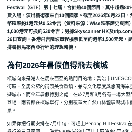
Festival（GTF）第十七屆，合計逾40個節目，其中超過8
費入場，演出藝術家來自10個國家。截至2026年6月22日
幣匯率約1港元兌0.53令吉（資料來源：Wise匯率歷史頁面
1,000港元可換約530令吉；另據Skyscanner HK及trip.c
26日查詢，香港飛吉隆坡單程機票低至約港幣1,500元起，
排暑假馬來西亞行程的理想時機。
為何2026年暑假值得飛去檳城
檳城向來是港人在馬來西亞的熱門目的地：喬治市UNESC
街區、全馬公認的街頭美食重鎮、兼有文化厚度與悠閒海岸
遊城市。而今年暑假特別之處，在於7月和8月各有一場大型
登場，兩者都在檳城舉行，分別覆蓋大自然山林體驗與城市
景。
如果你把行期安排在7月中旬，可趕上Penang Hill Festiva
舉行的三日節慶——海拔830多米的山頂比市區涼爽5至8度