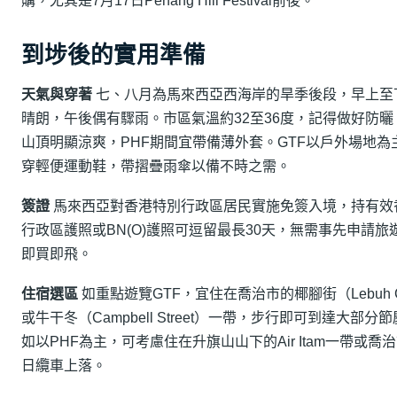
購，尤其是7月17日Penang Hill Festival前後。
到埗後的實用準備
天氣與穿著
七、八月為馬來西亞西海岸的旱季後段，早上至
晴朗，午後偶有驟雨。市區氣溫約32至36度，記得做好防曬
山頂明顯涼爽，PHF期間宜帶備薄外套。GTF以戶外場地為
穿輕便運動鞋，帶摺疊雨傘以備不時之需。
簽證
馬來西亞對香港特別行政區居民實施免簽入境，持有效
行政區護照或BN(O)護照可逗留最長30天，無需事先申請旅
即買即飛。
住宿選區
如重點遊覽GTF，宜住在喬治市的椰腳街（Lebuh Ch
或牛干冬（Campbell Street）一帶，步行即可到達大部分
如以PHF為主，可考慮住在升旗山山下的Air Itam一帶或喬
日纜車上落。