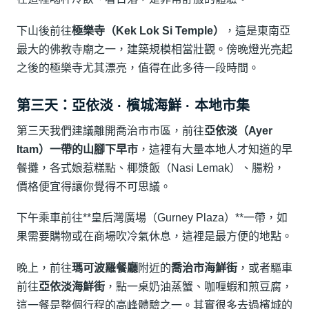
下山後前往
極樂寺（Kek Lok Si Temple）
，這是東南亞
最大的佛教寺廟之一，建築規模相當壯觀。傍晚燈光亮起
之後的極樂寺尤其漂亮，值得在此多待一段時間。
第三天：亞依淡 · 檳城海鮮 · 本地市集
第三天我們建議離開喬治市市區，前往
亞依淡（Ayer
Itam）
一帶的
山腳下早市
，這裡有大量本地人才知道的早
餐攤，各式娘惹糕點、椰漿飯（Nasi Lemak）、腸粉，
價格便宜得讓你覺得不可思議。
下午乘車前往**皇后灣廣場（Gurney Plaza）**一帶，如
果需要購物或在商場吹冷氣休息，這裡是最方便的地點。
晚上，前往
瑪可波羅餐廳
附近的
喬治市海鮮街
，或者驅車
前往
亞依淡海鮮街
，點一桌奶油蒸蟹、咖喱蝦和煎豆腐，
這一餐是整個行程的高峰體驗之一。其實很多去過檳城的