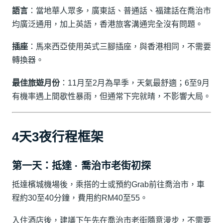
語言
：當地華人眾多，廣東話、普通話、福建話在喬治市
均廣泛通用，加上英語，香港旅客溝通完全沒有問題。
插座
：馬來西亞使用英式三腳插座，與香港相同，不需要
轉換器。
最佳旅遊月份
：11月至2月為旱季，天氣最舒適；6至9月
有機率遇上間歇性暴雨，但通常下完就晴，不影響大局。
4天3夜行程框架
第一天：抵達 · 喬治市老街初探
抵達檳城機場後，乘搭的士或預約Grab前往喬治市，車
程約30至40分鐘，費用約RM40至55。
入住酒店後，建議下午先在喬治市老街隨意漫步，不需要