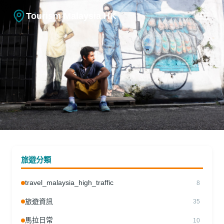
Tourism Malaysia HK
旅遊資訊
檳城自由行攻略幾日幾夜：4天3夜
旅遊分類
完整行程與實用貼士
travel_malaysia_high_traffic
8
26.03.2026
|
林雅詩
旅遊資訊
35
馬拉日常
10