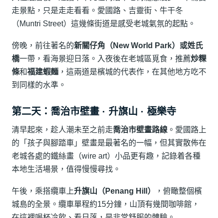
走景點，只是走走看看。愛國路、吉靈街、牛干冬
（Muntri Street）這幾條街道是感受老城氣氛的起點。
傍晚，前往著名的
新關仔角（New World Park）
或
姓氏
橋
一帶，看海景迎日落。入夜後在老城區覓食，推薦
炒粿
條
和
福建蝦麵
，這兩道是檳城的代表作，在其他地方吃不
到同樣的水準。
第二天：喬治市壁畫 · 升旗山 · 極樂寺
清早起來，趁人潮未至之前走
喬治市壁畫路線
。愛國路上
的「孩子與腳踏車」壁畫是最著名的一幅，但其實散佈在
老城各處的鐵絲畫（wire art）小品更有趣，記錄着各種
本地生活場景，值得慢慢尋找。
午後，乘搭纜車上
升旗山（Penang Hill）
，俯瞰整個檳
城島的全景。纜車單程約15分鐘，山頂有幾間咖啡館，
在這裡喝杯冷飲、看日落，是非常舒服的體驗。