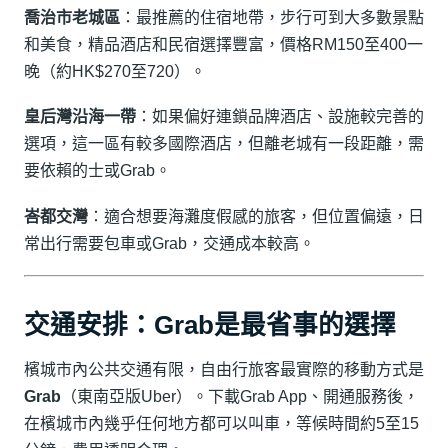
喬治市老城區
：最推薦的住宿地帶，步行可到大多數景點
和美食，精品酒店和民宿選擇豐富，價格RM150至400一
晚（約HK$270至720）。
皇后灣沿海一帶
：如果偏好連鎖品牌酒店、設施較完善的
選項，這一區有較多國際酒店，但離老城有一段距離，需
要依賴的士或Grab。
峇都交灣
：適合想要海灘度假感的旅客，但位置偏遠，日
常出行需要包車或Grab，交通成本較高。
交通安排：Grab是最省事的選擇
檳城市內公共交通有限，自由行旅客最實際的移動方式是
Grab
（東南亞版Uber）。下載Grab App、開通服務後，
在檳城市內幾乎任何地方都可以叫車，等候時間約5至15