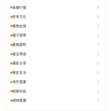
金融行情
9
飲食文化
5
寵物出境
1
親子遊學
1
數碼遊牧
3
語言學習
1
攝影分享
1
移民生活
1
海外置業
1
創新科技
1
網絡推廣
1