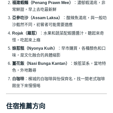
福建蝦麵（Penang Prawn Mee）
：濃郁蝦湯底，非
常鮮甜，早上去吃最新鮮
亞參叻沙（Assam Laksa）
：酸辣魚湯底，與一般叻
沙截然不同，初嘗者可能需要適應
Rojak（羅惹）
：水果和蔬菜配蝦醬醬汁，聽起來奇
怪，吃起來上癮
娘惹糕（Nyonya Kuih）
：早市購買，各種顏色和口
味，是文化融合的具體縮影
薑花飯（Nasi Bunga Kantan）
：娘惹菜系，當地特
色，外地難尋
白咖啡
：檳城的白咖啡與怡保齊名，找一間老式咖啡
館坐下來慢慢喝
住宿推薦方向