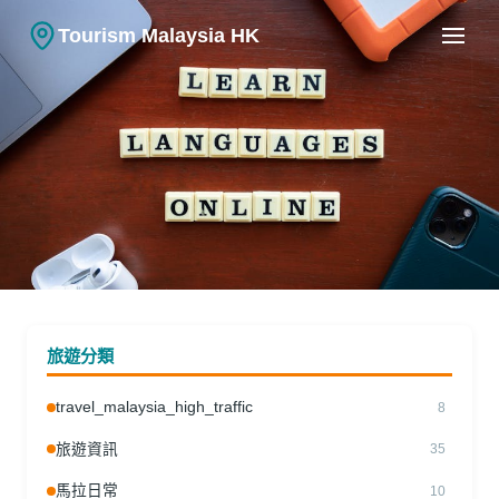
Tourism Malaysia HK
馬拉日常
在馬來西亞學馬來語：香港人的語
旅遊分類
言適應經歷
travel_malaysia_high_traffic
8
11.03.2026
|
林雅詩
旅遊資訊
35
馬拉日常
10