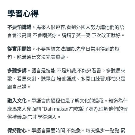
學習心得
不要怕講錯
。馬來人很包容,看到外國人努力講他們的語
言會很高興,不會嘲笑你。講錯了笑一笑,下次改正就好。
從實用開始
。不要糾結文法細節,先學日常用得到的短
句。能溝通比文法完美重要。
多聽多講
。語言是技能,不是知識,不能只看書。多聽馬來
歌、看馬來劇、聽電台,培養語感。多開口練習,哪怕只是
跟自己講。
融入文化
。學語言的過程也是了解文化的過程。知道為什
麼馬來人見面問 “Dah makan?”(吃飯了嗎?),理解他們的習
俗禮儀,語言才學得深入。
保持耐心
。學語言需要時間,不能急。每天進步一點點,累