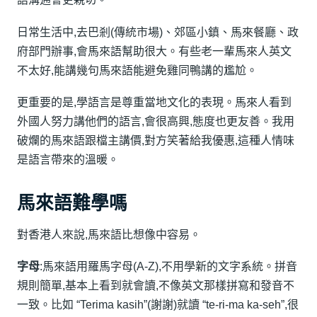
日常生活中,去巴剎(傳統市場)、郊區小鎮、馬來餐廳、政
府部門辦事,會馬來語幫助很大。有些老一輩馬來人英文
不太好,能講幾句馬來語能避免雞同鴨講的尷尬。
更重要的是,學語言是尊重當地文化的表現。馬來人看到
外國人努力講他們的語言,會很高興,態度也更友善。我用
破爛的馬來語跟檔主講價,對方笑著給我優惠,這種人情味
是語言帶來的溫暖。
馬來語難學嗎
對香港人來說,馬來語比想像中容易。
字母
:馬來語用羅馬字母(A-Z),不用學新的文字系統。拼音
規則簡單,基本上看到就會讀,不像英文那樣拼寫和發音不
一致。比如 “Terima kasih”(謝謝)就讀 “te-ri-ma ka-seh”,很