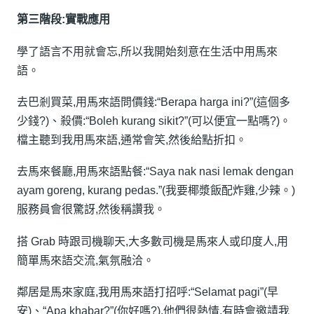
第三階段:實戰應用
學了語言不用就會忘,所以我開始刻意在生活中用馬來
語。
去巴剎買菜,用馬來語問價錢:“Berapa harga ini?”(這個多
少錢?)、殺價:“Boleh kurang sikit?”(可以便宜一點嗎?)。
檔主聽到我用馬來語,通常會笑,然後給點折扣。
去馬來餐廳,用馬來語點餐:“Saya nak nasi lemak dengan
ayam goreng, kurang pedas.”(我要椰漿飯配炸雞,少辣。)
服務員會很驚訝,然後稱讚我。
搭 Grab 時跟司機聊天,大多數司機是馬來人或印度人,用
簡單馬來語交流,氣氛融洽。
鄰居是馬來家庭,我用馬來語打招呼:“Selamat pagi”(早
安)、“Apa khabar?”(你好嗎?),他們很熱情,有時會邀請我