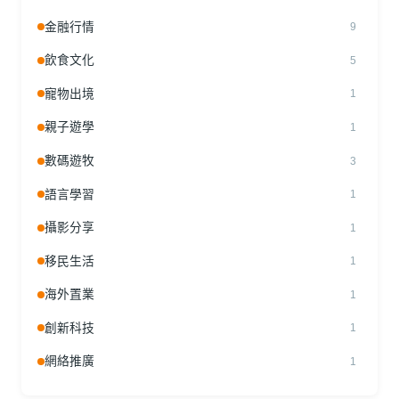
金融行情
9
飲食文化
5
寵物出境
1
親子遊學
1
數碼遊牧
3
語言學習
1
攝影分享
1
移民生活
1
海外置業
1
創新科技
1
網絡推廣
1