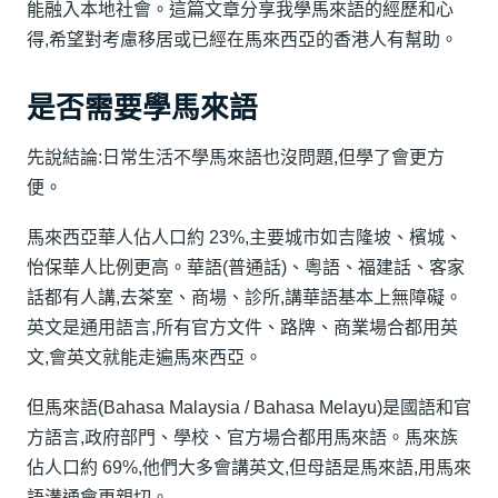
能融入本地社會。這篇文章分享我學馬來語的經歷和心
得,希望對考慮移居或已經在馬來西亞的香港人有幫助。
是否需要學馬來語
先說結論:日常生活不學馬來語也沒問題,但學了會更方
便。
馬來西亞華人佔人口約 23%,主要城市如吉隆坡、檳城、
怡保華人比例更高。華語(普通話)、粵語、福建話、客家
話都有人講,去茶室、商場、診所,講華語基本上無障礙。
英文是通用語言,所有官方文件、路牌、商業場合都用英
文,會英文就能走遍馬來西亞。
但馬來語(Bahasa Malaysia / Bahasa Melayu)是國語和官
方語言,政府部門、學校、官方場合都用馬來語。馬來族
佔人口約 69%,他們大多會講英文,但母語是馬來語,用馬來
語溝通會更親切。