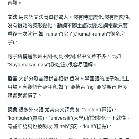
直觀。
文法
:馬來語文法簡單得驚人。沒有時態變化,沒有陰陽性,
沒有複雜的詞形變化。動詞不隨主語改變,名詞複數只要
重複一次就行,如 “rumah”(房子),“rumah-rumah”(很多房
子)。
句子結構通常是主詞-動詞-受詞,跟中文差不多。比如
“Saya makan nasi”(我吃飯),很容易理解。
發音
:大部分發音跟拼音相似,香港人學國語的底子能派上
用場。有幾個音要注意,如 “r” 要捲舌,“ng” 要發鼻音,但多
練習就習慣了。
詞彙
:很多外來語,尤其英文詞彙,如 “telefon”(電話)、
“komputer”(電腦)、“universiti”(大學),稍微變化一下就懂。
有些華語詞也被吸收,如 “teh”(茶)、“kuih”(糕點)。