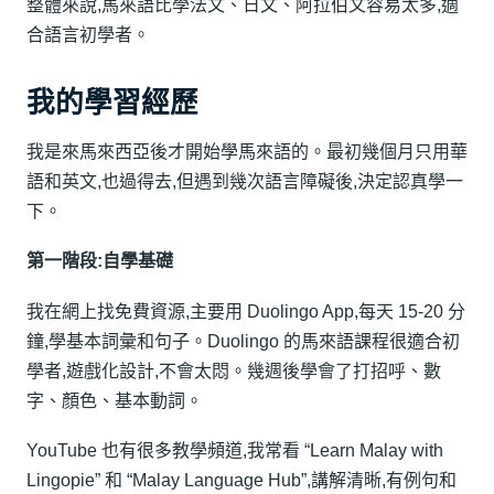
整體來說,馬來語比學法文、日文、阿拉伯文容易太多,適
合語言初學者。
我的學習經歷
我是來馬來西亞後才開始學馬來語的。最初幾個月只用華
語和英文,也過得去,但遇到幾次語言障礙後,決定認真學一
下。
第一階段:自學基礎
我在網上找免費資源,主要用 Duolingo App,每天 15-20 分
鐘,學基本詞彙和句子。Duolingo 的馬來語課程很適合初
學者,遊戲化設計,不會太悶。幾週後學會了打招呼、數
字、顏色、基本動詞。
YouTube 也有很多教學頻道,我常看 “Learn Malay with
Lingopie” 和 “Malay Language Hub”,講解清晰,有例句和