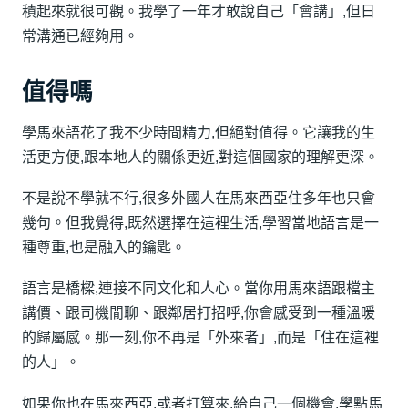
積起來就很可觀。我學了一年才敢說自己「會講」,但日
常溝通已經夠用。
值得嗎
學馬來語花了我不少時間精力,但絕對值得。它讓我的生
活更方便,跟本地人的關係更近,對這個國家的理解更深。
不是說不學就不行,很多外國人在馬來西亞住多年也只會
幾句。但我覺得,既然選擇在這裡生活,學習當地語言是一
種尊重,也是融入的鑰匙。
語言是橋樑,連接不同文化和人心。當你用馬來語跟檔主
講價、跟司機閒聊、跟鄰居打招呼,你會感受到一種溫暖
的歸屬感。那一刻,你不再是「外來者」,而是「住在這裡
的人」。
如果你也在馬來西亞,或者打算來,給自己一個機會,學點馬