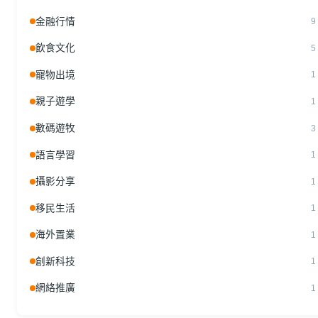
金融行情
9
飲食文化
5
寵物出境
1
親子遊學
1
數碼遊牧
3
語言學習
1
攝影分享
1
移民生活
1
海外置業
1
創新科技
1
網絡推廣
1