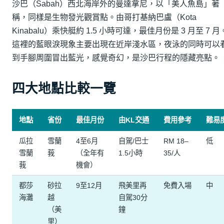
沙巴（Sabah）西北海岸外的曼達拿尼，以「美人魚島」著
稱，同樣是生物發光觀賞點。由哥打基納巴盧（Kota
Kinabalu）乘快艇約 1.5 小時可達，最佳月份是 3 月至 7 月
這裡的藍眼淚現象主要出現在近岸淺水區，夜泳的同時可以
到手腳周圍冒出藍光，感覺奇幻，是沙巴行程的隱藏亮點。
四大地點比較一覽
地點
省份
最佳月份
由KL交通
費用參考
難易
瓜拉
雪蘭
4至6月
自駕/巴士
RM 18–
低
雪蘭
莪
（全年有
1.5小時
35/人
莪
機會）
都莎
砂拉
9至12月
飛美里再
免費入場
中
海灘
越
自駕30分
（美
鐘
里）