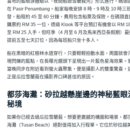
當地的藍眼淚體驗以「夜間船遊雪蘭莪河」形式進行，碼頭
在 Pasir Penambang。船家每晚安排 8 時、9 時及 10 時三
發，船程約 45 至 60 分鐘，費用包含船票及保險。在碼頭直
購票約 RM 35 一位，透過 Klook 等平台預訂有機會以 RM 1
至 RM 25 入手，但旺季（4 月至 6 月及馬來西亞長假期）
提前五至七天訂位，因為每班船只坐十多人。
船在黑暗的紅樹林水道穿行，只要輕輕拍動水面，周圍就會
現閃爍的藍點，在長曝光鏡頭下呈現出一片藍色星海效果。
當晚同步在附近看到螢火蟲聚集，便是攝影人的雙重驚喜，
正是瓜拉雪蘭莪在攝影界口碑甚佳的原因。
都莎海灘：砂拉越懸崖邊的神秘藍眼
秘境
如果你已經去過瓜拉雪蘭莪，想要更震撼的構圖和場景，都
海灘（Tusan Beach）絕對值得加入行程單。它位於砂拉越