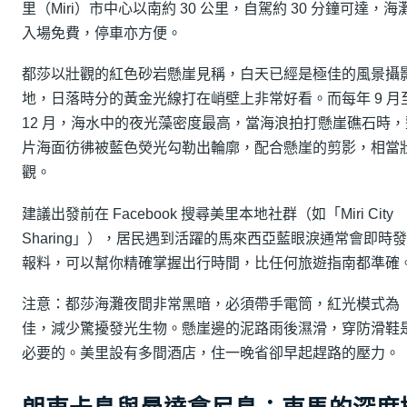
里（Miri）市中心以南約 30 公里，自駕約 30 分鐘可達，海
入場免費，停車亦方便。
都莎以壯觀的紅色砂岩懸崖見稱，白天已經是極佳的風景攝
地，日落時分的黃金光線打在峭壁上非常好看。而每年 9 月
12 月，海水中的夜光藻密度最高，當海浪拍打懸崖礁石時，
片海面彷彿被藍色熒光勾勒出輪廓，配合懸崖的剪影，相當
觀。
建議出發前在 Facebook 搜尋美里本地社群（如「Miri City
Sharing」），居民遇到活躍的馬來西亞藍眼淚通常會即時
報料，可以幫你精確掌握出行時間，比任何旅遊指南都準確
注意：都莎海灘夜間非常黑暗，必須帶手電筒，紅光模式為
佳，減少驚擾發光生物。懸崖邊的泥路雨後濕滑，穿防滑鞋
必要的。美里設有多間酒店，住一晚省卻早起趕路的壓力。