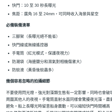
快門：10 至 30 秒長曝光
焦距：廣角 16 至 24mm，可同時收入海景與星空
必備裝備清單
三腳架（長曝光絕不能省）
快門線或無線遙控器
手電筒（紅光模式，保護夜視力）
防潮袋（海邊鹽分和濕氣對相機傷害大）
防蚊液（黃昏後蚊蟲多）
幾個容易忽略的拍攝細節
不要使用閃光燈，強光對藻類生態有一定影響，同時也會破
周圍其他人的夜視。手電筒直射水面同樣會驚擾夜光藻，盡
避免。船上長曝光時留意船身震動，可以縮短快門時間補高