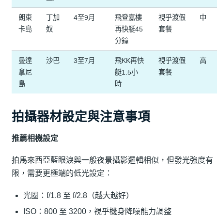
朗東
丁加
4至9月
飛登嘉樓
視乎渡假
中
卡島
奴
再快艇45
套餐
分鐘
曼達
沙巴
3至7月
飛KK再快
視乎渡假
高
拿尼
艇1.5小
套餐
島
時
拍攝器材設定與注意事項
推薦相機設定
拍馬來西亞藍眼淚與一般夜景攝影邏輯相似，但發光強度有
限，需要更極端的低光設定：
光圈：f/1.8 至 f/2.8（越大越好）
ISO：800 至 3200，視乎機身降噪能力調整