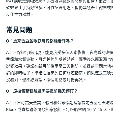
ISO 換取更清晰效果。手機可以開啟夜間模式拍攝，配合三
架效果比手持好很多，可作記錄用途，但仍建議帶上微單或
反作主力器材。
常見問題
Q：馬來西亞藍眼淚每晚都能看到嗎？
A：不保證每晚出現，能見度受多個因素影響。夜光藻的密
季節和水質波動，月光越強則反差越差，雨季後水面混濁也
影響效果。建議在新月前後兩至三天到訪，並提前查閱當地
群的即時帖子，準確性遠高於任何旅遊指南。如果連去三晚
沒看到，也不必氣餒，換個地點或月份再試。
Q：瓜拉雪蘭莪船遊需要提前幾天預訂？
A：平日可當天查詢，假日和公眾假期建議提前五至七天透
Klook 或直接聯絡碼頭船家預訂。每班船容納 10 至 15 人，