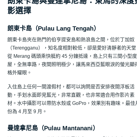
朗東卡島與曼達拿尼島：東馬的深度
影選擇
朗東卡島（Pulau Lang Tengah）
朗東卡島夾在熱門的伯亨提安島和熱浪島之間，位於丁加奴
（Terengganu），知名度相對較低，卻是愛好清靜者的天堂
從 Merang 碼頭乘快艇約 45 分鐘抵達，島上只有三間小型
屋，全無車路，夜間照明極少，讓馬來西亞藍眼淚的螢光顯
格外耀眼。
入住島上任何一間渡假村，都可以詢問是否安排夜間浮板活
動，手划水面即見藍光，非常直觀，也非常適合用作影片素
材。水中攝影可以帶防水殼或 GoPro，效果別有趣味。最佳
份為 4 月至 9 月。
曼達拿尼島（Pulau Mantanani）