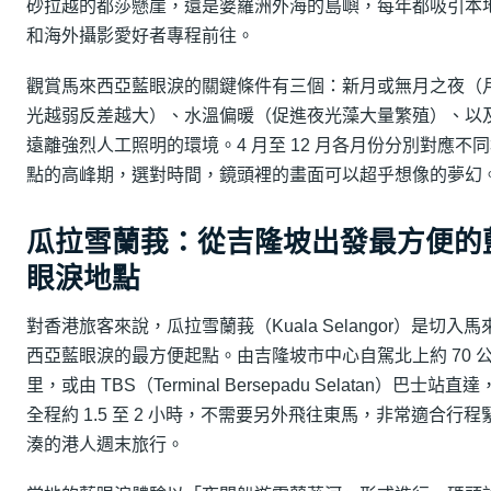
砂拉越的都莎懸崖，還是婆羅洲外海的島嶼，每年都吸引本
和海外攝影愛好者專程前往。
觀賞馬來西亞藍眼淚的關鍵條件有三個：新月或無月之夜（
光越弱反差越大）、水溫偏暖（促進夜光藻大量繁殖）、以
遠離強烈人工照明的環境。4 月至 12 月各月份分別對應不
點的高峰期，選對時間，鏡頭裡的畫面可以超乎想像的夢幻
瓜拉雪蘭莪：從吉隆坡出發最方便的
眼淚地點
對香港旅客來說，瓜拉雪蘭莪（Kuala Selangor）是切入馬
西亞藍眼淚的最方便起點。由吉隆坡市中心自駕北上約 70 
里，或由 TBS（Terminal Bersepadu Selatan）巴士站直達
全程約 1.5 至 2 小時，不需要另外飛往東馬，非常適合行程
湊的港人週末旅行。