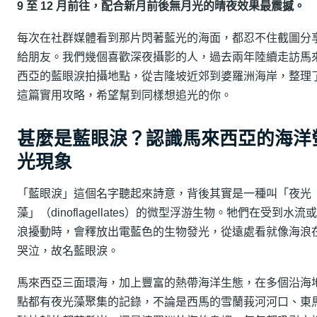
9 至 12 月前往，配合新月前後無月光的晴夜效果最震撼。
每次在社群媒體看到那片閃著藍光的海面，都忍不住截圖分
給朋友。我們幾個喜歡深夜攝影的人，過去兩年陸續走訪馬
西亞的藍眼淚拍攝地點，從吉隆坡近郊到婆羅洲海岸，整理
這篇實用攻略，希望幫到同樣想追光的你。
甚麼是藍眼淚？認識馬來西亞的海洋
光現象
「藍眼淚」這個名字聽起來詩意，背後其實是一種叫「夜光
藻」（dinoflagellates）的微型浮游生物。牠們在受到水流
浪擾動時，會釋放出電藍色的生物發光，從遠處看就像海浪
哭泣，故名藍眼淚。
馬來西亞三面環海，加上豐富的熱帶海洋生態，在多個沿海
點都有夜光藻聚集的記錄，不論是西馬的雪蘭莪河河口、東