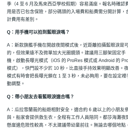
季（4 至 6 月及馬來西亞學校假期）容易滿座。報名時確認
用是否已包含保險，部分碼頭的入場費和船費需分開計算，
計費用有差別。
Q：用手機可以拍到藍眼淚嗎？
A：新款旗艦手機在開啟夜間模式後，近距離拍攝藍眼淚是
的，但效果遠不及微單加大光圈鏡頭。建議用三腳架固定手
機，啟動長曝光模式（iOS 的 ProRes 模式或 Android 的 Pr
模式），快門設不少於 10 秒，比直接手持效果明顯改善。
模式有時會把長曝光鎖在 1 至 3 秒，未必夠用，要在設定裡
動調整。
Q：帶小朋友去看藍眼淚適合嗎？
A：瓜拉雪蘭莪的船遊相對安全，適合約 6 歲以上的小朋友
與，船家會提供救生衣，全程有工作人員陪同。都莎海灘夜
懸崖邊危險性較高，不太建議帶幼童前往。無論去哪個地點